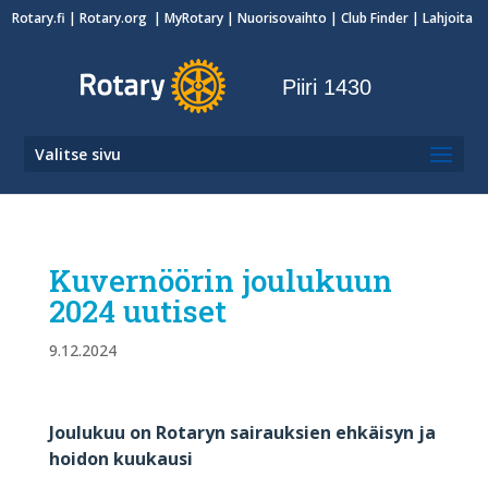
Rotary.fi
|
Rotary.org
|
MyRotary
|
Nuorisovaihto
| Club Finder
| Lahjoita
Piiri 1430
Valitse sivu
Kuvernöörin joulukuun
2024 uutiset
9.12.2024
Joulukuu on Rotaryn sairauksien ehkäisyn ja
hoidon kuukausi