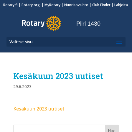
Rotary.fi
|
Rotary.org
|
MyRotary
|
Nuorisovaihto
| Club Finder
| Lahjoita
Piiri 1430
Valitse sivu
Kesäkuun 2023 uutiset
29.6.2023
Kesäkuun 2023 uutiset