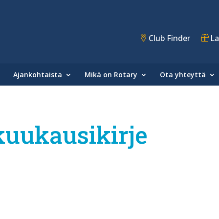
Club Finder
La
Ajankohtaista
Mikä on Rotary
Ota yhteyttä
kuukausikirje