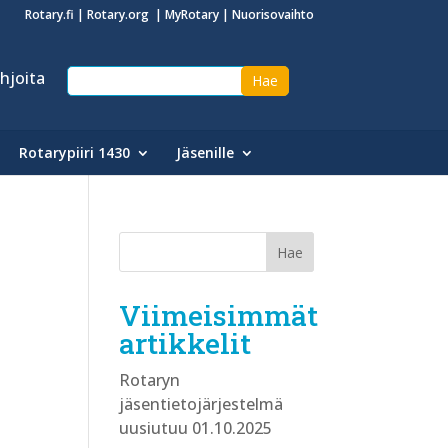
Rotary.fi
|
Rotary.org
|
MyRotary
|
Nuorisovaihto
hjoita
Rotarypiiri 1430
Jäsenille
Viimeisimmät
artikkelit
Rotaryn
jäsentietojärjestelmä
uusiutuu 01.10.2025