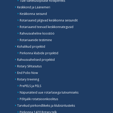
Tule vahetusõpilase hostpereks
Keskkond ja Läänemeri
Keskkonna seisund
Rotariaanid jälgivad keskkonna seisundit
Rotariaanid teevad keskkonnategusid
Rahvusvaheline koostöö
Rotariaanide testimine
Kohalikud projektid
Piirkonna klubide projektid
Rahvusvahelised projektid
Rotary Sihtasutus
End Polio Now
Rotary treening
PrePELS ja PELS
Näpunäiteid uue rotarlasega tutvumiseks
Põhjalik rotatsioonkoolitus
Tarvikud piirkondlikeks ja klubiüritusteks
Piirkonna 1420 Rotary telk