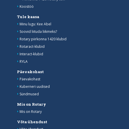
Koostöö
Tule kaasa
Minu lugu: Kee Abel
Soovid liituda liikmeks?
Rotary piirkonna 1420 klubid
Rotaract-klubid
Interact-klubid
RYLA
Päevakohast
Päevakohast
Kuberneri uudised
Sündmused
Mis on Rotary
Mis on Rotary
Võta ühendust