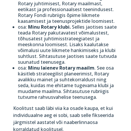
Rotary juhtimisest, Rotary maailmast,
eetikast ja professionaalsest teenindusest.
Rotary Fondi rubriigis õpime liikmete
kaasamisest ja teenusprojektide loomisest.
osa:
Minu Rotary klubi.
Selles jaotises saate
teada Rotary pakutavatest võimalustest,
tõhusatest juhtimisstrateegiatest ja
meeskonna loomisest. Lisaks kaalutakse
võimalusi uute liikmete hankimiseks ja klubi
suhtlust. Sihtasutuse jaotises saate tutvuda
suunatud teenusega.
osa:
Minu laienev Rotary maailm
. See osa
käsitleb strateegilist planeerimist, Rotary
avalikku mainet ja suhtekorraldust ning
seda, kuidas me ehitame tugevama klubi ja
muudame maailma. Sihtasutuse rubriigis
tutvume rahvusvahelise teenusega.
Koolitust saab läbi viia ka osade kaupa, et kui
individuaalne aeg ei sobi, saab selle fikseerida
järgmistel aastatel või naaberlinnaosa
korraldatud koolitusel.