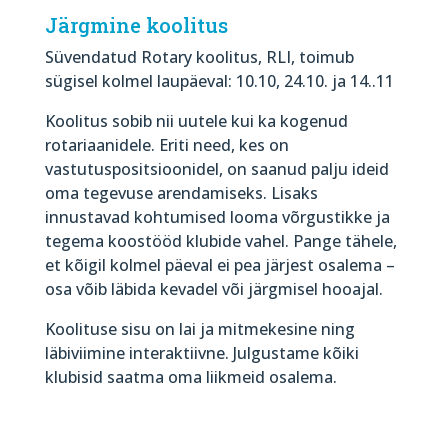
Järgmine koolitus
Süvendatud Rotary koolitus, RLI, toimub
sügisel kolmel laupäeval: 10.10, 24.10. ja 14..11
Koolitus sobib nii uutele kui ka kogenud
rotariaanidele. Eriti need, kes on
vastutuspositsioonidel, on saanud palju ideid
oma tegevuse arendamiseks. Lisaks
innustavad kohtumised looma võrgustikke ja
tegema koostööd klubide vahel. Pange tähele,
et kõigil kolmel päeval ei pea järjest osalema –
osa võib läbida kevadel või järgmisel hooajal.
Koolituse sisu on lai ja mitmekesine ning
läbiviimine interaktiivne. Julgustame kõiki
klubisid saatma oma liikmeid osalema.