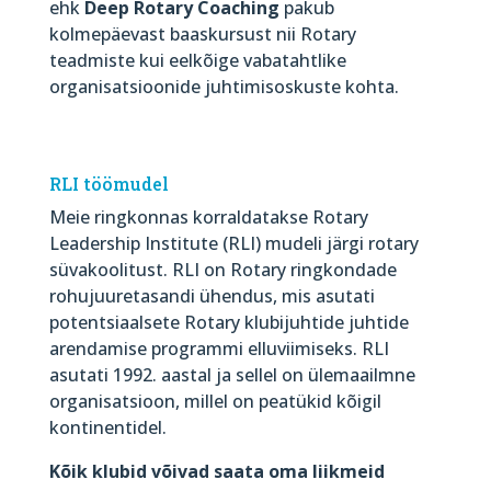
ehk
Deep Rotary Coaching
pakub
kolmepäevast baaskursust nii Rotary
teadmiste kui eelkõige vabatahtlike
organisatsioonide juhtimisoskuste kohta.
RLI töömudel
Meie ringkonnas korraldatakse Rotary
Leadership Institute (RLI) mudeli järgi rotary
süvakoolitust. RLI on Rotary ringkondade
rohujuuretasandi ühendus, mis asutati
potentsiaalsete Rotary klubijuhtide juhtide
arendamise programmi elluviimiseks. RLI
asutati 1992. aastal ja sellel on ülemaailmne
organisatsioon, millel on peatükid kõigil
kontinentidel.
Kõik klubid võivad saata oma liikmeid