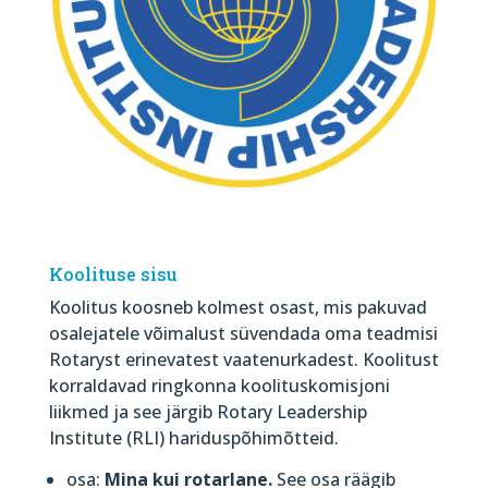
Koolituse sisu
Koolitus koosneb kolmest osast, mis pakuvad
osalejatele võimalust süvendada oma teadmisi
Rotaryst erinevatest vaatenurkadest. Koolitust
korraldavad ringkonna koolituskomisjoni
liikmed ja see järgib Rotary Leadership
Institute (RLI) hariduspõhimõtteid.
osa:
Mina kui rotarlane.
See osa räägib