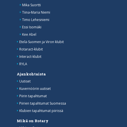
Mika Suortti
Tiina-Maria Niemi
Timo Lehesniemi
Essi Isomäki
Kee Abel
Etelä-Suomen ja Viron klubit
Rotaract-klubit
Interact-klubit
RYLA
Ajankohtaista
Uutiset
Kuvernöörin uutiset
Piirin tapahtumat
Piirien tapahtumat Suomessa
Klubien tapahtumat piirissä
Mikä on Rotary