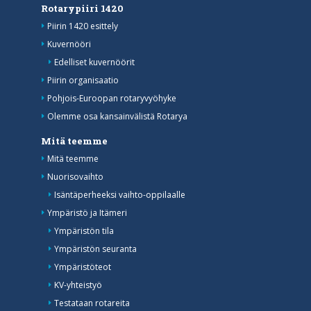
Rotarypiiri 1420
Piirin 1420 esittely
Kuvernööri
Edelliset kuvernöörit
Piirin organisaatio
Pohjois-Euroopan rotaryvyöhyke
Olemme osa kansainvälistä Rotarya
Mitä teemme
Mitä teemme
Nuorisovaihto
Isäntäperheeksi vaihto-oppilaalle
Ympäristö ja Itämeri
Ympäristön tila
Ympäristön seuranta
Ympäristöteot
KV-yhteistyö
Testataan rotareita