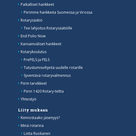
Paikalliset hankkeet
Piirimme hankkeita Suomessa ja Virossa
Rotarysäätiö
Tee lahjoitus Rotarysäätiölle
End Polio Now
Kansainväliset hankkeet
Rotarykoulutus
PrePELS ja PELS
Tutustumisvihjeitä uudelle rotarille
Syventävä rotaryvalmennus
Piirin tarvikkeet
Piirin 1420 Rotary-teltta
Yhteistyö
Liity mukaan
Kiinnostaako jäsenyys?
Minä rotarina
Lotta Ruokanen