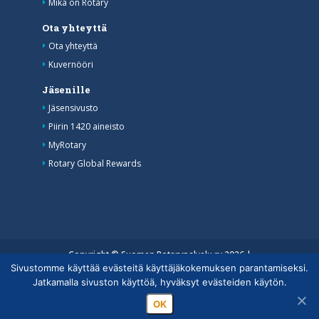
Mikä on Rotary
Ota yhteyttä
Ota yhteyttä
Kuvernööri
Jäsenille
Jäsensivusto
Piirin 1420 aineisto
MyRotary
Rotary Global Rewards
Copyright © Suomen Rotarypalvelu ry 2026 |
Sivustomme käyttää evästeitä käyttäjäkokemuksen parantamiseksi.
Jäsentietojärjestelmän tietosuojaseloste
|
Henkilötietojen
Jatkamalla sivuston käyttöä, hyväksyt evästeiden käytön.
käsittely Rotarytoiminnassa
OK