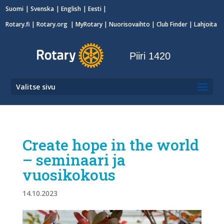
Suomi
Svenska
English
Eesti
Rotary.fi
|
Rotary.org
|
MyRotary
|
Nuorisovaihto
| Club Finder
| Lahjoita
Piiri 1420
Valitse sivu
Create hope in the world
– seminaari ja
vuosikokous
14.10.2023