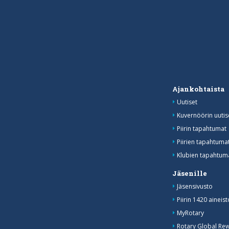
Ajankohtaista
Uutiset
Kuvernöörin uutis
Piirin tapahtumat
Piirien tapahtum
Klubien tapahtuma
Jäsenille
Jäsensivusto
Piirin 1420 aineist
MyRotary
Rotary Global Re