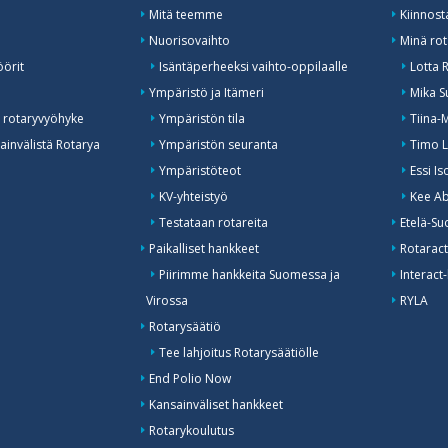
Mitä teemme
Kiinnost
Nuorisovaihto
Minä rot
öörit
Isäntäperheeksi vaihto-oppilaalle
Lotta 
o
Ympäristö ja Itämeri
Mika S
 rotaryvyöhyke
Ympäristön tila
Tiina-
invälistä Rotarya
Ympäristön seuranta
Timo L
Ympäristöteot
Essi I
KV-yhteistyö
Kee Ab
Testataan rotareita
Etelä-Su
Paikalliset hankkeet
Rotaract
Piirimme hankkeita Suomessa ja
Interact-
Virossa
RYLA
Rotarysäätiö
Tee lahjoitus Rotarysäätiölle
End Polio Now
Kansainväliset hankkeet
Rotarykoulutus