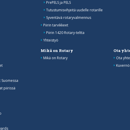
PrePELS ja PELS
Tutustumisvihjeitä uudelle rotarille
Syventävä rotaryvalmennus
Piirin tarvikkeet
Piirin 1420 Rotary-teltta
Yhteistyö
Mikä on Rotary
Ota yht
Mikä on Rotary
Ota yhte
et
Kuvernö
at Suomessa
t piirissä
o
wards