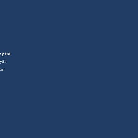
eyttä
yttä
öri