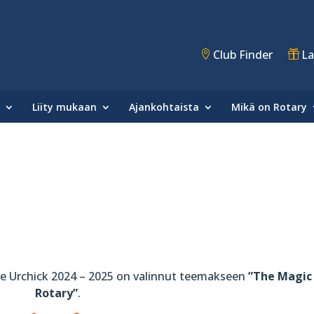
Club Finder
La
Liity mukaan
Ajankohtaista
Mikä on Rotary
ie Urchick 2024 – 2025 on valinnut teemakseen
”The Magic
Rotary”
.