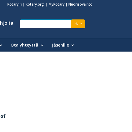
Rotary.fi
|
Rotary.org
|
MyRotary
|
Nuorisovaihto
hjoita
Ota yhteyttä
Jäsenille
 of