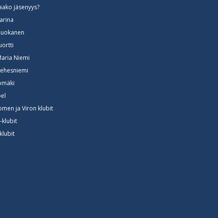
aako jäsenyys?
arina
Ruokanen
uortti
Maria Niemi
ehesniemi
somäki
el
omen ja Viron klubit
-klubit
klubit