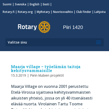
Suomi
Svenska
English
Eesti
Rotary.fi
|
Rotary.org
|
MyRotary
|
Nuorisovaihto
| Club Finder
| Lahjoita
Piiri 1420
Valitse sivu
Maarja village – työelämän taitoja
kehitysvammaisille
15.3.2019
|
Piirin klubien projektit
Maarja Village on vuonna 2001 perustettu
Etelä-Virossa sijaitseva kehitysvammaisten
aikuisten yhteisö, jossa on yli 40 itsenäisesti
elävää nuorta. Virolainen Tartu Toome