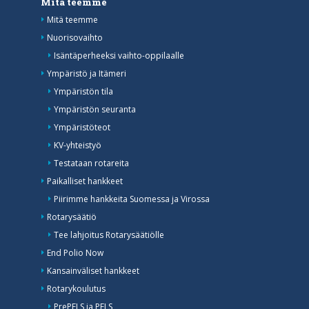
Mitä teemme
Mitä teemme
Nuorisovaihto
Isäntäperheeksi vaihto-oppilaalle
Ympäristö ja Itämeri
Ympäristön tila
Ympäristön seuranta
Ympäristöteot
KV-yhteistyö
Testataan rotareita
Paikalliset hankkeet
Piirimme hankkeita Suomessa ja Virossa
Rotarysäätiö
Tee lahjoitus Rotarysäätiölle
End Polio Now
Kansainväliset hankkeet
Rotarykoulutus
PrePELS ja PELS