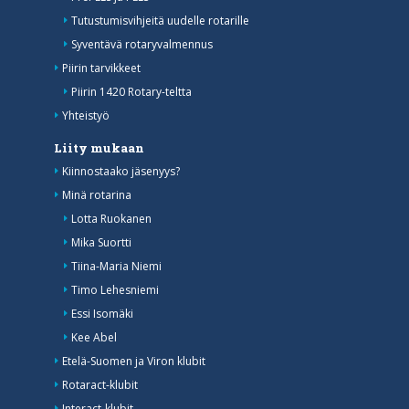
Tutustumisvihjeitä uudelle rotarille
Syventävä rotaryvalmennus
Piirin tarvikkeet
Piirin 1420 Rotary-teltta
Yhteistyö
Liity mukaan
Kiinnostaako jäsenyys?
Minä rotarina
Lotta Ruokanen
Mika Suortti
Tiina-Maria Niemi
Timo Lehesniemi
Essi Isomäki
Kee Abel
Etelä-Suomen ja Viron klubit
Rotaract-klubit
Interact-klubit