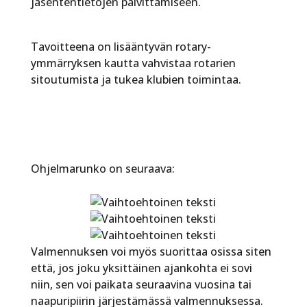
jäsententietojen päivittämiseen.
Tavoitteena on lisääntyvän rotary-
ymmärryksen kautta vahvistaa rotarien
sitoutumista ja tukea klubien toimintaa.
Ohjelmarunko on seuraava:
Valmennuksen voi myös suorittaa osissa siten
että, jos joku yksittäinen ajankohta ei sovi
niin, sen voi paikata seuraavina vuosina tai
naapuripiirin järjestämässä valmennuksessa.