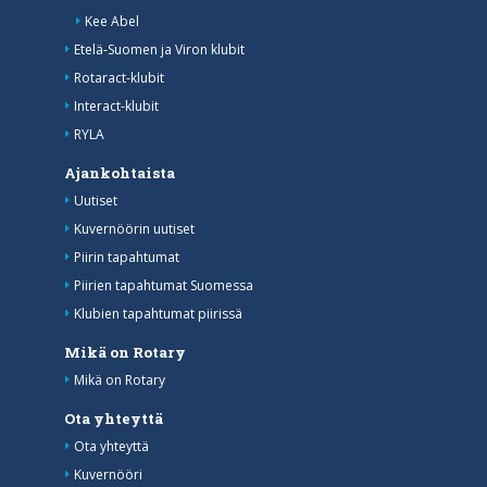
Kee Abel
Etelä-Suomen ja Viron klubit
Rotaract-klubit
Interact-klubit
RYLA
Ajankohtaista
Uutiset
Kuvernöörin uutiset
Piirin tapahtumat
Piirien tapahtumat Suomessa
Klubien tapahtumat piirissä
Mikä on Rotary
Mikä on Rotary
Ota yhteyttä
Ota yhteyttä
Kuvernööri