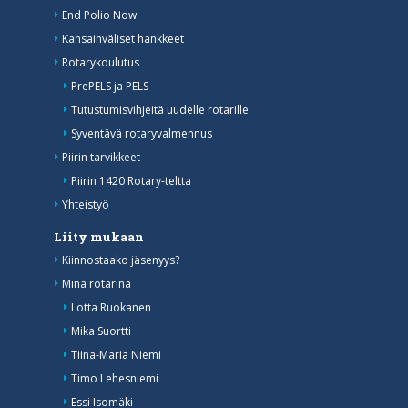
End Polio Now
Kansainväliset hankkeet
Rotarykoulutus
PrePELS ja PELS
Tutustumisvihjeitä uudelle rotarille
Syventävä rotaryvalmennus
Piirin tarvikkeet
Piirin 1420 Rotary-teltta
Yhteistyö
Liity mukaan
Kiinnostaako jäsenyys?
Minä rotarina
Lotta Ruokanen
Mika Suortti
Tiina-Maria Niemi
Timo Lehesniemi
Essi Isomäki