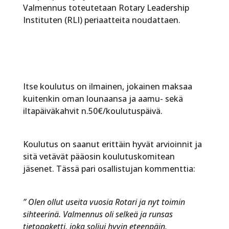
Valmennus toteutetaan Rotary Leadership
Instituten (RLI) periaatteita noudattaen.
Itse koulutus on ilmainen, jokainen maksaa
kuitenkin oman lounaansa ja aamu- sekä
iltapäiväkahvit n.50€/koulutuspäivä.
Koulutus on saanut erittäin hyvät arvioinnit ja
sitä vetävät pääosin koulutuskomitean
jäsenet. Tässä pari osallistujan kommenttia:
” Olen ollut useita vuosia Rotari ja nyt toimin
sihteerinä. Valmennus oli selkeä ja runsas
tietopaketti, joka soljui hyvin eteenpäin.