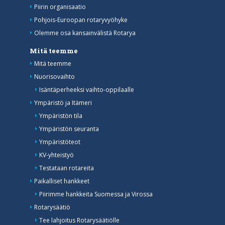
Piirin organisaatio
Pohjois-Euroopan rotaryvyöhyke
Olemme osa kansainvälistä Rotarya
Mitä teemme
Mitä teemme
Nuorisovaihto
Isäntäperheeksi vaihto-oppilaalle
Ympäristö ja Itämeri
Ympäristön tila
Ympäristön seuranta
Ympäristöteot
KV-yhteistyö
Testataan rotareita
Paikalliset hankkeet
Piirimme hankkeita Suomessa ja Virossa
Rotarysäätiö
Tee lahjoitus Rotarysäätiölle