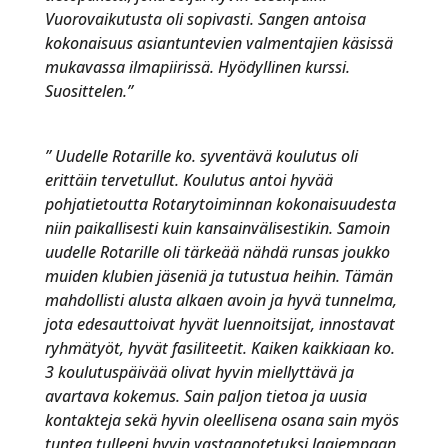
Vuorovaikutusta oli sopivasti. Sangen antoisa
kokonaisuus asiantuntevien valmentajien käsissä
mukavassa ilmapiirissä. Hyödyllinen kurssi.
Suosittelen.”
” Uudelle Rotarille ko. syventävä koulutus oli
erittäin tervetullut. Koulutus antoi hyvää
pohjatietoutta Rotarytoiminnan kokonaisuudesta
niin paikallisesti kuin kansainvälisestikin. Samoin
uudelle Rotarille oli tärkeää nähdä runsas joukko
muiden klubien jäseniä ja tutustua heihin. Tämän
mahdollisti alusta alkaen avoin ja hyvä tunnelma,
jota edesauttoivat hyvät luennoitsijat, innostavat
ryhmätyöt, hyvät fasiliteetit. Kaiken kaikkiaan ko.
3 koulutuspäivää olivat hyvin miellyttävä ja
avartava kokemus. Sain paljon tietoa ja uusia
kontakteja sekä hyvin oleellisena osana sain myös
tuntea tulleeni hyvin vastaanotetuksi laajempaan