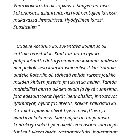
Vuorovaikutusta oli sopivasti. Sangen antoisa
kokonaisuus asiantuntevien valmentajien käsissä
mukavassa ilmapiirissä. Hyödyllinen kurssi.
Suosittelen.”
” Uudelle Rotarille ko. syventävä koulutus oli
erittäin tervetullut. Koulutus antoi hyvää
pohjatietoutta Rotarytoiminnan kokonaisuudesta
niin paikallisesti kuin kansainvälisestikin. Samoin
uudelle Rotarille oli tärkeää nähdä runsas joukko
muiden klubien jäseniä ja tutustua heihin. Tämän
mahdollisti alusta alkaen avoin ja hyvä tunnelma,
jota edesauttoivat hyvät luennoitsijat, innostavat
ryhmätyöt, hyvät fasiliteetit. Kaiken kaikkiaan ko.
3 koulutuspäivää olivat hyvin miellyttävä ja
avartava kokemus. Sain paljon tietoa ja uusia
kontakteja sekä hyvin oleellisena osana sain myös
tuntea tulleeni hyvin vastaanotetuksi laajempaan