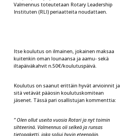
Valmennus toteutetaan Rotary Leadership
Instituten (RLI) periaatteita noudattaen.
Itse koulutus on ilmainen, jokainen maksaa
kuitenkin oman lounaansa ja aamu- sekä
iltapäiväkahvit n.50€/koulutuspäivä.
Koulutus on saanut erittäin hyvät arvioinnit ja
sitä vetävät pääosin koulutuskomitean
jäsenet. Tässä pari osallistujan kommenttia:
” Olen ollut useita vuosia Rotari ja nyt toimin
sihteerinä. Valmennus oli selkeä ja runsas
tietopaketti, joka soljui hyvin eteenpäin.