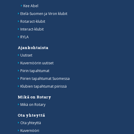
Kee Abel
Etelä-Suomen ja Viron klubit
Rotaract-klubit
Interact-klubit
RYLA
Ajankohtaista
Uutiset
Kuvernöörin uutiset
Piirin tapahtumat
Piirien tapahtumat Suomessa
Klubien tapahtumat piirissä
Mikä on Rotary
Mikä on Rotary
Ota yhteyttä
Ota yhteyttä
Kuvernööri