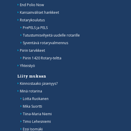
End Polio Now
Kansainväliset hankkeet
Rotarykoulutus
PrePELS ja PELS
Tutustumisvihjeitä uudelle rotarille
Syventävä rotaryvalmennus
Piirin tarvikkeet
Piirin 1420 Rotary-teltta
Yhteistyö
Liity mukaan
Kiinnostaako jäsenyys?
Minä rotarina
Lotta Ruokanen
Mika Suortti
Tiina-Maria Niemi
Timo Lehesniemi
Essi Isomäki