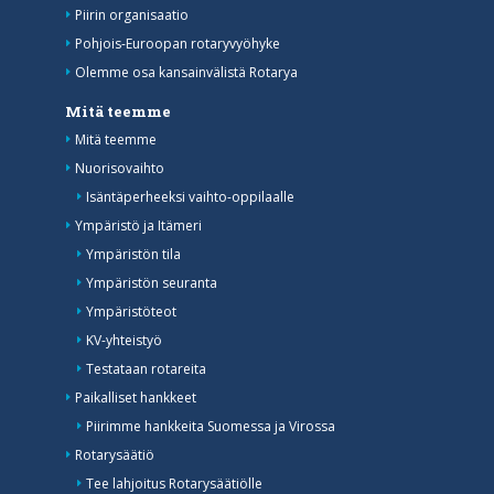
Piirin organisaatio
Pohjois-Euroopan rotaryvyöhyke
Olemme osa kansainvälistä Rotarya
Mitä teemme
Mitä teemme
Nuorisovaihto
Isäntäperheeksi vaihto-oppilaalle
Ympäristö ja Itämeri
Ympäristön tila
Ympäristön seuranta
Ympäristöteot
KV-yhteistyö
Testataan rotareita
Paikalliset hankkeet
Piirimme hankkeita Suomessa ja Virossa
Rotarysäätiö
Tee lahjoitus Rotarysäätiölle