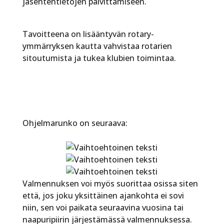
jäsententietojen päivittämiseen.
Tavoitteena on lisääntyvän rotary-
ymmärryksen kautta vahvistaa rotarien
sitoutumista ja tukea klubien toimintaa.
Ohjelmarunko on seuraava:
Valmennuksen voi myös suorittaa osissa siten
että, jos joku yksittäinen ajankohta ei sovi
niin, sen voi paikata seuraavina vuosina tai
naapuripiirin järjestämässä valmennuksessa.