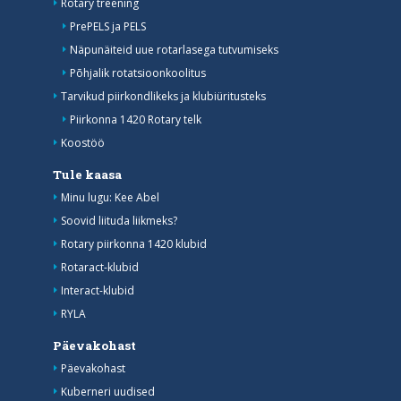
Rotary treening
PrePELS ja PELS
Näpunäiteid uue rotarlasega tutvumiseks
Põhjalik rotatsioonkoolitus
Tarvikud piirkondlikeks ja klubiüritusteks
Piirkonna 1420 Rotary telk
Koostöö
Tule kaasa
Minu lugu: Kee Abel
Soovid liituda liikmeks?
Rotary piirkonna 1420 klubid
Rotaract-klubid
Interact-klubid
RYLA
Päevakohast
Päevakohast
Kuberneri uudised