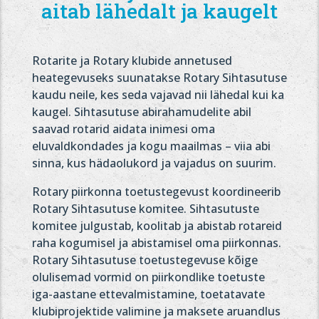
aitab lähedalt ja kaugelt
Rotarite ja Rotary klubide annetused
heategevuseks suunatakse Rotary Sihtasutuse
kaudu neile, kes seda vajavad nii lähedal kui ka
kaugel. Sihtasutuse abirahamudelite abil
saavad rotarid aidata inimesi oma
eluvaldkondades ja kogu maailmas – viia abi
sinna, kus hädaolukord ja vajadus on suurim.
Rotary piirkonna toetustegevust koordineerib
Rotary Sihtasutuse komitee. Sihtasutuste
komitee julgustab, koolitab ja abistab rotareid
raha kogumisel ja abistamisel oma piirkonnas.
Rotary Sihtasutuse toetustegevuse kõige
olulisemad vormid on piirkondlike toetuste
iga-aastane ettevalmistamine, toetatavate
klubiprojektide valimine ja maksete aruandlus