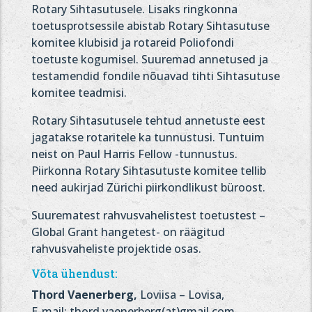
Rotary Sihtasutusele. Lisaks ringkonna
toetusprotsessile abistab Rotary Sihtasutuse
komitee klubisid ja rotareid Poliofondi
toetuste kogumisel. Suuremad annetused ja
testamendid fondile nõuavad tihti Sihtasutuse
komitee teadmisi.
Rotary Sihtasutusele tehtud annetuste eest
jagatakse rotaritele ka tunnustusi. Tuntuim
neist on Paul Harris Fellow -tunnustus.
Piirkonna Rotary Sihtasutuste komitee tellib
need aukirjad Zürichi piirkondlikust büroost.
Suurematest rahvusvahelistest toetustest –
Global Grant hangetest- on räägitud
rahvusvaheliste projektide osas.
Võta ühendust:
Thord Vaenerberg,
Loviisa – Lovisa,
E-mail: thord.vaenerberg(at)gmail.com