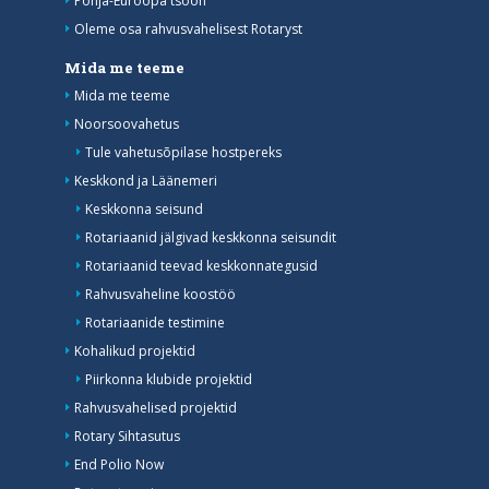
Põhja-Euroopa tsoon
Oleme osa rahvusvahelisest Rotaryst
Mida me teeme
Mida me teeme
Noorsoovahetus
Tule vahetusõpilase hostpereks
Keskkond ja Läänemeri
Keskkonna seisund
Rotariaanid jälgivad keskkonna seisundit
Rotariaanid teevad keskkonnategusid
Rahvusvaheline koostöö
Rotariaanide testimine
Kohalikud projektid
Piirkonna klubide projektid
Rahvusvahelised projektid
Rotary Sihtasutus
End Polio Now