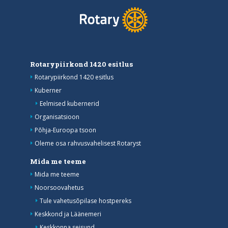
Rotarypiirkond 1420 esitlus
Rotarypiirkond 1420 esitlus
Kuberner
Eelmised kubernerid
Organisatsioon
Põhja-Euroopa tsoon
Oleme osa rahvusvahelisest Rotaryst
Mida me teeme
Mida me teeme
Noorsoovahetus
Tule vahetusõpilase hostpereks
Keskkond ja Läänemeri
Keskkonna seisund