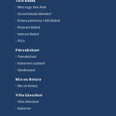
Tule kaasa
Minu lugu: Kee Abel
Soovid liituda liikmeks?
Rotary piirkonna 1420 klubid
Rotaract-klubid
Interact-klubid
RYLA
Päevakohast
Päevakohast
Kuberneri uudised
Sündmused
Mis on Rotary
Mis on Rotary
Võta ühendust
Võta ühendust
Kuberner