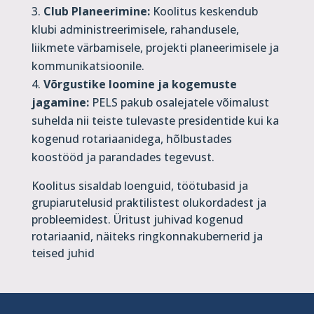
Club Planeerimine:
Koolitus keskendub
klubi administreerimisele, rahandusele,
liikmete värbamisele, projekti planeerimisele ja
kommunikatsioonile.
Võrgustike loomine ja kogemuste
jagamine:
PELS pakub osalejatele võimalust
suhelda nii teiste tulevaste presidentide kui ka
kogenud rotariaanidega, hõlbustades
koostööd ja parandades tegevust.
Koolitus sisaldab loenguid, töötubasid ja
grupiarutelusid praktilistest olukordadest ja
probleemidest. Üritust juhivad kogenud
rotariaanid, näiteks ringkonnakubernerid ja
teised juhid