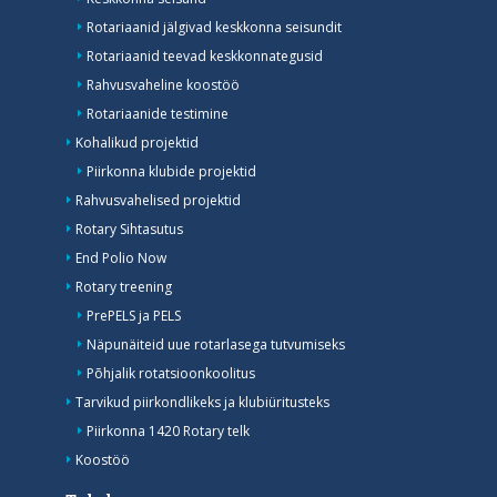
Rotariaanid jälgivad keskkonna seisundit
Rotariaanid teevad keskkonnategusid
Rahvusvaheline koostöö
Rotariaanide testimine
Kohalikud projektid
Piirkonna klubide projektid
Rahvusvahelised projektid
Rotary Sihtasutus
End Polio Now
Rotary treening
PrePELS ja PELS
Näpunäiteid uue rotarlasega tutvumiseks
Põhjalik rotatsioonkoolitus
Tarvikud piirkondlikeks ja klubiüritusteks
Piirkonna 1420 Rotary telk
Koostöö