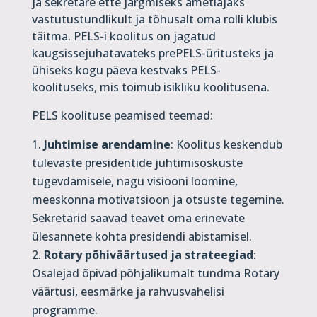
ja sekretäre ette järgmiseks ametiajaks
vastutustundlikult ja tõhusalt oma rolli klubis
täitma. PELS-i koolitus on jagatud
kaugsissejuhatavateks prePELS-üritusteks ja
ühiseks kogu päeva kestvaks PELS-
koolituseks, mis toimub isikliku koolitusena.
PELS koolituse peamised teemad:
Juhtimise arendamine
: Koolitus keskendub
tulevaste presidentide juhtimisoskuste
tugevdamisele, nagu visiooni loomine,
meeskonna motivatsioon ja otsuste tegemine.
Sekretärid saavad teavet oma erinevate
ülesannete kohta presidendi abistamisel.
Rotary põhiväärtused ja strateegiad
:
Osalejad õpivad põhjalikumalt tundma Rotary
väärtusi, eesmärke ja rahvusvahelisi
programme.