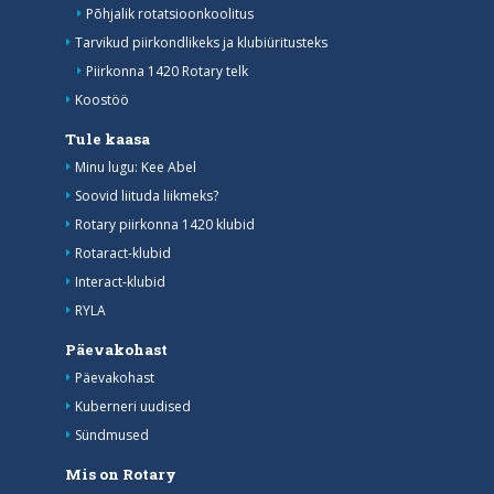
Põhjalik rotatsioonkoolitus
Tarvikud piirkondlikeks ja klubiüritusteks
Piirkonna 1420 Rotary telk
Koostöö
Tule kaasa
Minu lugu: Kee Abel
Soovid liituda liikmeks?
Rotary piirkonna 1420 klubid
Rotaract-klubid
Interact-klubid
RYLA
Päevakohast
Päevakohast
Kuberneri uudised
Sündmused
Mis on Rotary