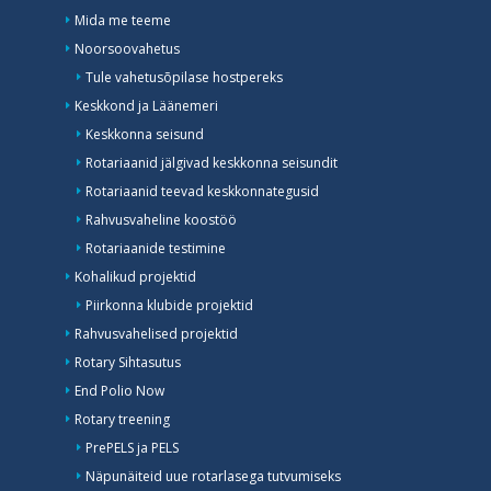
Mida me teeme
Noorsoovahetus
Tule vahetusõpilase hostpereks
Keskkond ja Läänemeri
Keskkonna seisund
Rotariaanid jälgivad keskkonna seisundit
Rotariaanid teevad keskkonnategusid
Rahvusvaheline koostöö
Rotariaanide testimine
Kohalikud projektid
Piirkonna klubide projektid
Rahvusvahelised projektid
Rotary Sihtasutus
End Polio Now
Rotary treening
PrePELS ja PELS
Näpunäiteid uue rotarlasega tutvumiseks