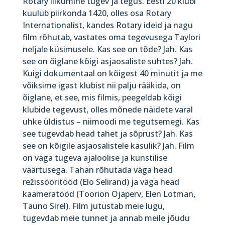
Rotary liikumine tugev ja tegus. Eesti 20 klubi
kuulub piirkonda 1420, olles osa Rotary
Internationalist, kandes Rotary ideid ja nagu
film rõhutab, vastates oma tegevusega Taylori
neljale küsimusele. Kas see on tõde? Jah. Kas
see on õiglane kõigi asjaosaliste suhtes? Jah.
Kuigi dokumentaal on kõigest 40 minutit ja me
võiksime igast klubist nii palju rääkida, on
õiglane, et see, mis filmis, peegeldab kõigi
klubide tegevust, olles mõnede näidete varal
uhke üldistus – niimoodi me tegutsemegi. Kas
see tugevdab head tahet ja sõprust? Jah. Kas
see on kõigile asjaosalistele kasulik? Jah. Film
on väga tugeva ajaloolise ja kunstilise
väärtusega. Tahan rõhutada väga head
režissööritööd (Elo Selirand) ja väga head
kaameratööd (Toorion Ojaperv, Elen Lotman,
Tauno Sirel). Film jutustab meie lugu,
tugevdab meie tunnet ja annab meile jõudu