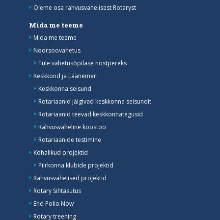
Oleme osa rahvusvahelisest Rotaryst
Mida me teeme
Mida me teeme
Noorsoovahetus
Tule vahetusõpilase hostpereks
Keskkond ja Läänemeri
Keskkonna seisund
Rotariaanid jälgivad keskkonna seisundit
Rotariaanid teevad keskkonnategusid
Rahvusvaheline koostöö
Rotariaanide testimine
Kohalikud projektid
Piirkonna klubide projektid
Rahvusvahelised projektid
Rotary Sihtasutus
End Polio Now
Rotary treening