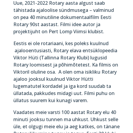
Uue, 2021-2022 Rotary aasta algust saab
tähistada ajaloolise sündmusega – valminud
on pea 40 minutiline dokumentaalfilm Eesti
Rotary 90st aastast. Filmi idee autor ja
projektijuht on Pert Lomp Viimsi klubist.
Eestis ei ole rotariaani, kes poleks kuulnud
ajalooentusiasti, Rotary elava entsüklopeedia
Viktor Hüti (Tallinna Rotary Klubi) lugusid
Rotary loomisest ja põhimõtetest. Ka filmis on
Viktoril oluline osa. A olen oma isikliku Rotary
ajaloo jooksul kuulnud Viktor Hütti
lugematutel kordadel ja iga kord suudab ta
üllatada, pakkudes midagi uut. Filmi puhu on
üllatus suurem kui kunagi varem.
Vaadates meie varsti 100 aastat Rotary elu 40
minuti jooksu tunnen ma uhkust. Uhkust selle
üle, et olgugi meie elu ja aeg katkes, on tänane