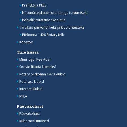
PrePELS ja PELS
Näpunäiteid uue rotarlasega tutvumiseks
Põhjalik rotatsioonkoolitus
Tarvikud piirkondlikeks ja klubiüritusteks
Piirkonna 1420 Rotary telk
Koostöö
Tule kaasa
Minu lugu: Kee Abel
Soovid liituda liikmeks?
Rotary piirkonna 1420 klubid
Rotaract-klubid
Interact-klubid
RYLA
Päevakohast
Päevakohast
Kuberneri uudised