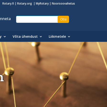
Rotary.fi
|
Rotary.org
|
MyRotary
|
Noorsoovahetus
nneta
y
Võta ühendust
Liikmetele
n