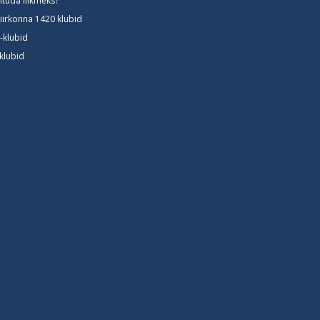
iituda liikmeks?
iirkonna 1420 klubid
-klubid
-klubid