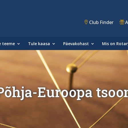
Club Finder
A
e teeme
Tule kaasa
Päevakohast
Mis on Rotar
Põhja-Euroopa tsoo