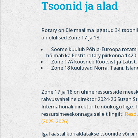
Tsoonid ja alad
Rotary on üle maailma jagatud 34 tsooni
on olulised Zone 17 ja 18:
Soome kuulub Põhja-Euroopa rotatsio
hõlmab ka Eestit rotary piirkonna 142
Zone 17A koosneb Rootsist ja Lätist.
Zone 18 kuuluvad Norra, Taani, Island
Zone 17 ja 18 on ühine ressursside mees
rahvusvaheline direktor 2024-26 Suzan S
Internationali direktorite nõukogu liige.
ressursimeeskonnaga sellelt lingilt:
Reso
(2025-2026)
Igal aastal korraldatakse tsoonide või pi