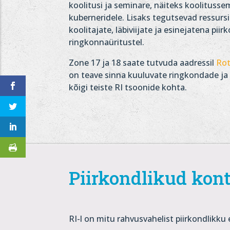
koolitusi ja seminare, näiteks koolitusse
kuberneridele. Lisaks tegutsevad ressu
koolitajate, läbiviijate ja esinejatena piirk
ringkonnaüritustel.
Zone 17 ja 18 saate tutvuda aadressil
Rot
on teave sinna kuuluvate ringkondade ja
kõigi teiste RI tsoonide kohta.
Piirkondlikud kont
RI-l on mitu rahvusvahelist piirkondlikku 