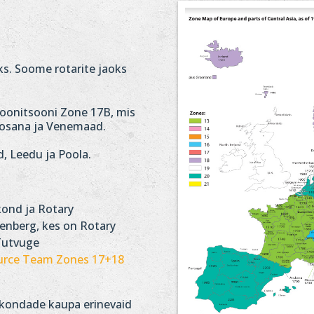
ks. Soome rotarite jaoks
onitsooni Zone 17B, mis
0 osana ja Venemaad.
, Leedu ja Poola.
kond ja Rotary
tenberg, kes on Rotary
 Tutvuge
urce Team Zones 17+18
irkondade kaupa erinevaid