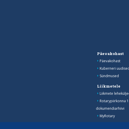
Päevakohast
Päevakohast
Kuberneri uudise
Sündmused
Liikmetele
Liikmete lehekülje
Rotarypiirkonna 
dokumendiarhiivi
MyRotary