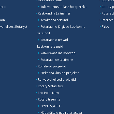
Noorsoovahetus
Soovid l
erid
Tule vahetusõpilase hostpereks
Rotary p
Keskkond ja Läänemeri
Rotaract
oon
Keskkonna seisund
Interact
ahelisest Rotaryst
Rotariaanid jälgivad keskkonna
RYLA
seisundit
Rotariaanid teevad
keskkonnategusid
Rahvusvaheline koostöö
Rotariaanide testimine
Kohalikud projektid
Piirkonna klubide projektid
Rahvusvahelised projektid
Rotary Sihtasutus
End Polio Now
Rotary treening
PrePELS ja PELS
Näpunäiteid uue rotarlasega