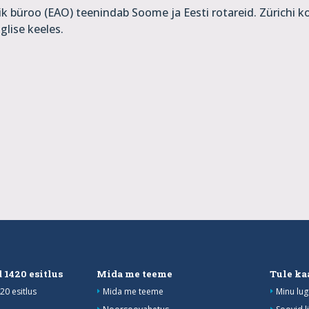
lik büroo (EAO) teenindab Soome ja Eesti rotareid. Zürichi 
glise keeles.
 1420 esitlus
Mida me teeme
Tule ka
20 esitlus
Mida me teeme
Minu lug