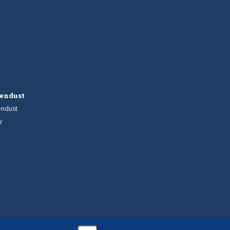
endust
endust
r