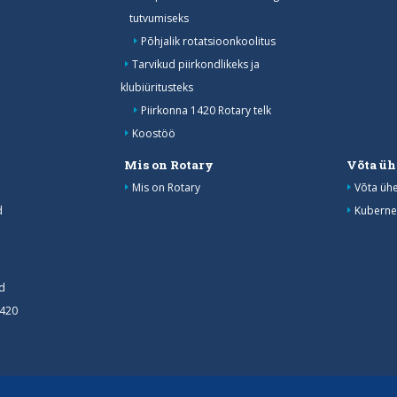
tutvumiseks
Põhjalik rotatsioonkoolitus
Tarvikud piirkondlikeks ja
klubiüritusteks
Piirkonna 1420 Rotary telk
Koostöö
Mis on Rotary
Võta üh
Mis on Rotary
Võta üh
d
Kuberne
d
1420