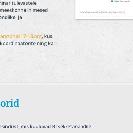
minar tulevastele
rsimeeskonna inimesed
ondlikel ja
aryzones17-18.org
, kus
 koordinaatorite ning ka
orid
esindust, mis kuuluvad RI sekretariaadile.