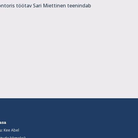
kontoris töötav Sari Miettinen teenindab
asa
u: Kee Abel