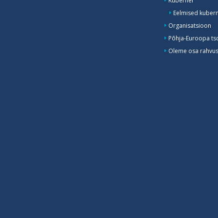
Kuberner
Eelmised kubern
Organisatsioon
Põhja-Euroopa ts
Oleme osa rahvusv