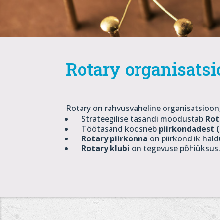
Rotary organisatsi
Rotary on rahvusvaheline organisatsioon,
Strateegilise tasandi moodustab
Rot
Töötasand koosneb
piirkondadest (
Rotary piirkonna
on piirkondlik hald
Rotary klubi
on tegevuse põhiüksus