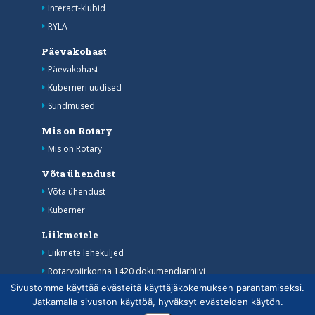
Interact-klubid
RYLA
Päevakohast
Päevakohast
Kuberneri uudised
Sündmused
Mis on Rotary
Mis on Rotary
Võta ühendust
Võta ühendust
Kuberner
Liikmetele
Liikmete leheküljed
Rotarypiirkonna 1420 dokumendiarhiivi
Sivustomme käyttää evästeitä käyttäjäkokemuksen parantamiseksi.
MyRotary
Jatkamalla sivuston käyttöä, hyväksyt evästeiden käytön.