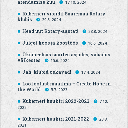
arendamise kuu
17.10. 2024
Kuberneri visiidil Saaremaa Rotary
klubis
29.8. 2024
Head uut Rotary-aastat!
28.8. 2024
Julget koos ja koostöös
16.6. 2024
Üksmeelsus suurtes asjades, vabadus
väikestes
15.6. 2024
Jah, klubid oskavad!
17.4. 2024
Loo lootust maailma – Create Hope in
the World
5.7. 2023
Kuberneri kuukiri 2022-2023
7.12.
2022
Kuberneri kuukiri 2021-2022
23.8.
2021