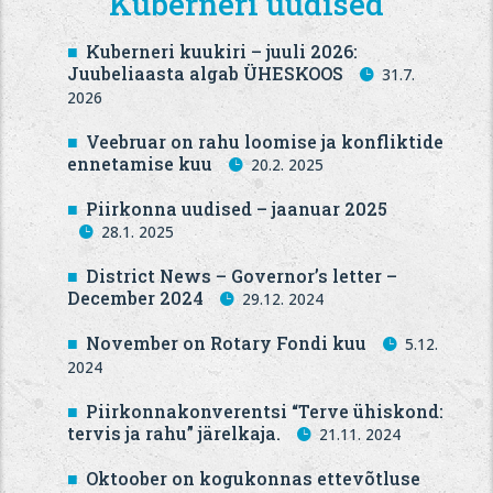
Kuberneri uudised
Kuberneri kuukiri – juuli 2026:
Juubeliaasta algab ÜHESKOOS
31.7.
2026
Veebruar on rahu loomise ja konfliktide
ennetamise kuu
20.2. 2025
Piirkonna uudised – jaanuar 2025
28.1. 2025
District News – Governor’s letter –
December 2024
29.12. 2024
November on Rotary Fondi kuu
5.12.
2024
Piirkonnakonverentsi “Terve ühiskond:
tervis ja rahu” järelkaja.
21.11. 2024
Oktoober on kogukonnas ettevõtluse