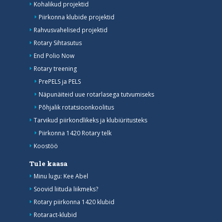
Kohalikud projektid
Piirkonna klubide projektid
Rahvusvahelised projektid
Rotary Sihtasutus
End Polio Now
Rotary treening
PrePELS ja PELS
Näpunäiteid uue rotarlasega tutvumiseks
Põhjalik rotatsioonkoolitus
Tarvikud piirkondlikeks ja klubiüritusteks
Piirkonna 1420 Rotary telk
Koostöö
Tule kaasa
Minu lugu: Kee Abel
Soovid liituda liikmeks?
Rotary piirkonna 1420 klubid
Rotaract-klubid