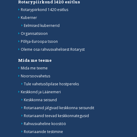
Rotarypiirkond 1420 esitlus
Rotarypiirkond 1420 esitlus
Kuberner
Eelmised kubernerid
Organisatsioon
Põhja-Euroopa tsoon
Oleme osa rahvusvahelisest Rotaryst
Mida me teeme
Mida me teeme
Noorsoovahetus
Tule vahetusõpilase hostpereks
Keskkond ja Läänemeri
Keskkonna seisund
Rotariaanid jälgivad keskkonna seisundit
Rotariaanid teevad keskkonnategusid
Rahvusvaheline koostöö
Rotariaanide testimine