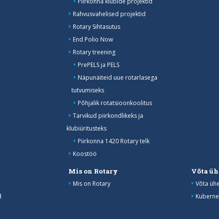
Piirkonna klubide projektid
Rahvusvahelised projektid
Rotary Sihtasutus
End Polio Now
Rotary treening
PrePELS ja PELS
Näpunäiteid uue rotarlasega
tutvumiseks
Põhjalik rotatsioonkoolitus
Tarvikud piirkondlikeks ja
klubiüritusteks
Piirkonna 1420 Rotary telk
Koostöö
Mis on Rotary
Võta üh
Mis on Rotary
Võta üh
d
Kuberne