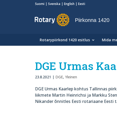
Suomi
Svenska
English
Eesti
Piirkonna 1420
Rotarypiirkond 1420 esitlus
Mida m
DGE Urmas Kaar
23.8.2021
|
DGE
,
Yleinen
DGE Urmas Kaarlep kohtus Tallinnas piir
liikmete Martin Heinrichsi ja Markku Sten
Nikander õnnitles Eesti rotariaane Eesti t