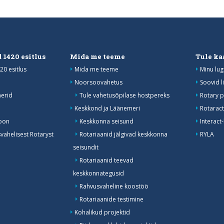
 1420 esitlus
Mida me teeme
Tule ka
20 esitlus
Mida me teeme
Minu lug
Noorsoovahetus
Soovid l
erid
Tule vahetusõpilase hostpereks
Rotary p
Keskkond ja Läänemeri
Rotaract
oon
Keskkonna seisund
Interact
ahelisest Rotaryst
Rotariaanid jälgivad keskkonna
RYLA
seisundit
Rotariaanid teevad
keskkonnategusid
Rahvusvaheline koostöö
Rotariaanide testimine
Kohalikud projektid