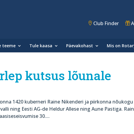
Club Finder
A
e teeme
Tule kaasa
Päevakohast
Mis on Rotar
lep kutsus lõunale
konna 1420 kuberneri Raine Nikenderi ja piirkonna nõukogu
valli ning Eesti AG-de Heldur Allese ning Aune Pastiga. Rai
aasiseseisvumise 30....