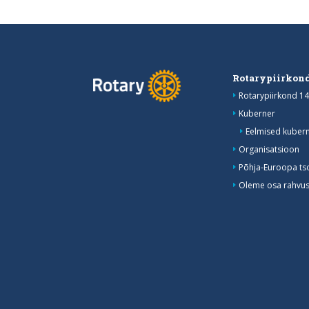
Rotarypiirkond
Rotarypiirkond 14
Kuberner
Eelmised kubern
Organisatsioon
Põhja-Euroopa ts
Oleme osa rahvusv