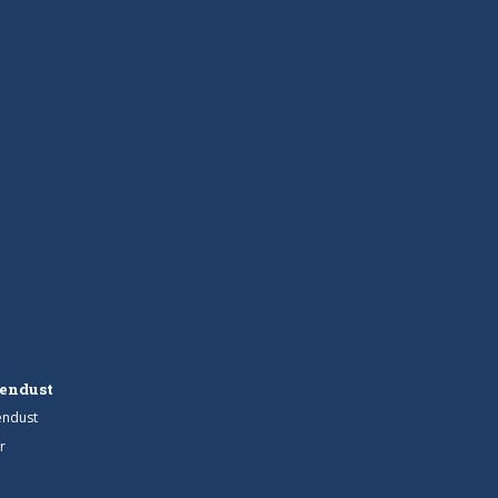
endust
endust
r