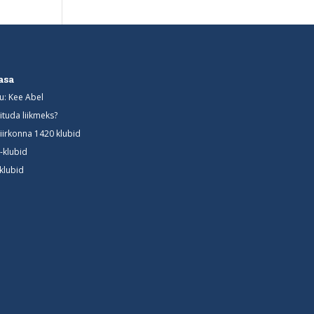
asa
u: Kee Abel
iituda liikmeks?
iirkonna 1420 klubid
-klubid
-klubid