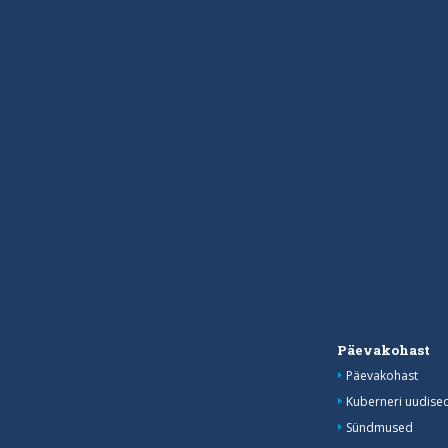
Päevakohast
Päevakohast
Kuberneri uudise
Sündmused