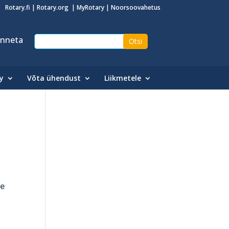
Rotary.fi
|
Rotary.org
|
MyRotary
|
Noorsoovahetus
nneta
y
Võta ühendust
Liikmetele
ne