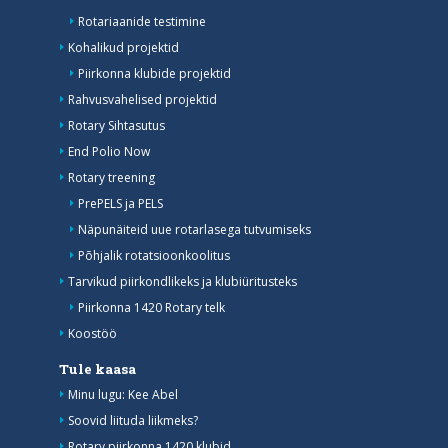
Rotariaanide testimine
Kohalikud projektid
Piirkonna klubide projektid
Rahvusvahelised projektid
Rotary Sihtasutus
End Polio Now
Rotary treening
PrePELS ja PELS
Näpunäiteid uue rotarlasega tutvumiseks
Põhjalik rotatsioonkoolitus
Tarvikud piirkondlikeks ja klubiüritusteks
Piirkonna 1420 Rotary telk
Koostöö
Tule kaasa
Minu lugu: Kee Abel
Soovid liituda liikmeks?
Rotary piirkonna 1420 klubid