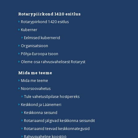
Rotarypiirkond 1420 esitlus
Rotarypiirkond 1420 esitlus
Kuberner
Eelmised kubernerid
Organisatsioon
Põhja-Euroopa tsoon
Oleme osa rahvusvahelisest Rotaryst
Mida me teeme
Mida me teeme
Noorsoovahetus
Tule vahetusõpilase hostpereks
Keskkond ja Läänemeri
Keskkonna seisund
Rotariaanid jälgivad keskkonna seisundit
Rotariaanid teevad keskkonnategusid
Rahvusvaheline koostöö