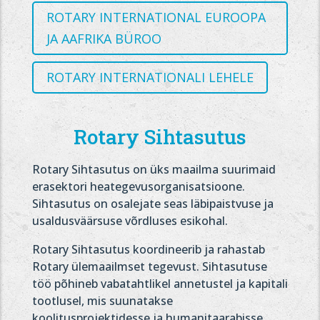
ROTARY INTERNATIONAL EUROOPA
JA AAFRIKA BÜROO
ROTARY INTERNATIONALI LEHELE
Rotary Sihtasutus
Rotary Sihtasutus on üks maailma suurimaid
erasektori heategevusorganisatsioone.
Sihtasutus on osalejate seas läbipaistvuse ja
usaldusväärsuse võrdluses esikohal.
Rotary Sihtasutus koordineerib ja rahastab
Rotary ülemaailmset tegevust. Sihtasutuse
töö põhineb vabatahtlikel annetustel ja kapitali
tootlusel, mis suunatakse
koolitusprojektidesse ja humanitaarabisse.