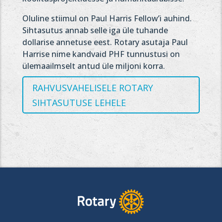
Oluline stiimul on Paul Harris Fellow’i auhind.
Sihtasutus annab selle iga üle tuhande
dollarise annetuse eest. Rotary asutaja Paul
Harrise nime kandvaid PHF tunnustusi on
ülemaailmselt antud üle miljoni korra.
RAHVUSVAHELISELE ROTARY
SIHTASUTUSE LEHELE