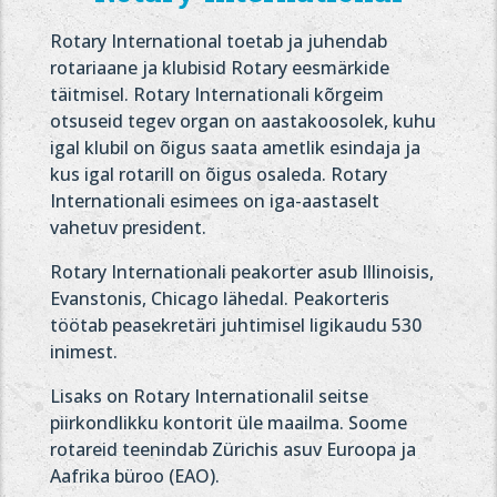
Rotary International toetab ja juhendab
rotariaane ja klubisid Rotary eesmärkide
täitmisel. Rotary Internationali kõrgeim
otsuseid tegev organ on aastakoosolek, kuhu
igal klubil on õigus saata ametlik esindaja ja
kus igal rotarill on õigus osaleda. Rotary
Internationali esimees on iga-aastaselt
vahetuv president.
Rotary Internationali peakorter asub Illinoisis,
Evanstonis, Chicago lähedal. Peakorteris
töötab peasekretäri juhtimisel ligikaudu 530
inimest.
Lisaks on Rotary Internationalil seitse
piirkondlikku kontorit üle maailma. Soome
rotareid teenindab Zürichis asuv Euroopa ja
Aafrika büroo (EAO).