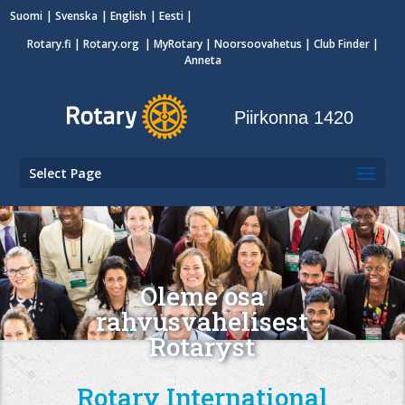
Suomi
Svenska
English
Eesti
Rotary.fi
|
Rotary.org
|
MyRotary
|
Noorsoovahetus
| Club Finder
|
Anneta
Piirkonna 1420
Select Page
Oleme osa
rahvusvahelisest
Rotaryst
Rotary International