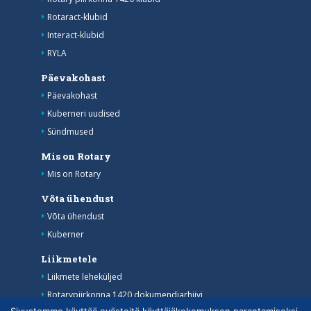
Rotaract-klubid
Interact-klubid
RYLA
Päevakohast
Päevakohast
Kuberneri uudised
Sündmused
Mis on Rotary
Mis on Rotary
Võta ühendust
Võta ühendust
Kuberner
Liikmetele
Liikmete leheküljed
Rotarypiirkonna 1420 dokumendiarhiivi