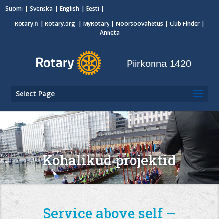
Suomi
Svenska
English
Eesti
Rotary.fi
|
Rotary.org
|
MyRotary
|
Noorsoovahetus
| Club Finder
|
Anneta
Piirkonna 1420
Select Page
Kohalikud projektid
Service above self –