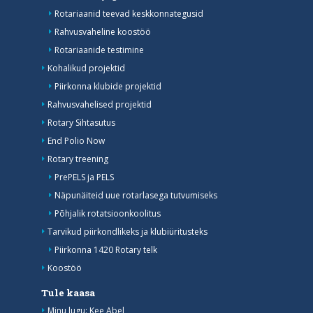
Rotariaanid teevad keskkonnategusid
Rahvusvaheline koostöö
Rotariaanide testimine
Kohalikud projektid
Piirkonna klubide projektid
Rahvusvahelised projektid
Rotary Sihtasutus
End Polio Now
Rotary treening
PrePELS ja PELS
Näpunäiteid uue rotarlasega tutvumiseks
Põhjalik rotatsioonkoolitus
Tarvikud piirkondlikeks ja klubiüritusteks
Piirkonna 1420 Rotary telk
Koostöö
Tule kaasa
Minu lugu: Kee Abel