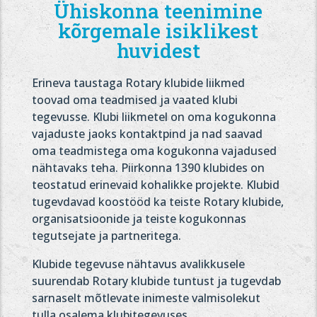
Ühiskonna teenimine
kõrgemale isiklikest
huvidest
Erineva taustaga Rotary klubide liikmed
toovad oma teadmised ja vaated klubi
tegevusse. Klubi liikmetel on oma kogukonna
vajaduste jaoks kontaktpind ja nad saavad
oma teadmistega oma kogukonna vajadused
nähtavaks teha. Piirkonna 1390 klubides on
teostatud erinevaid kohalikke projekte. Klubid
tugevdavad koostööd ka teiste Rotary klubide,
organisatsioonide ja teiste kogukonnas
tegutsejate ja partneritega.
Klubide tegevuse nähtavus avalikkusele
suurendab Rotary klubide tuntust ja tugevdab
sarnaselt mõtlevate inimeste valmisolekut
tulla osalema klubitegevuses.