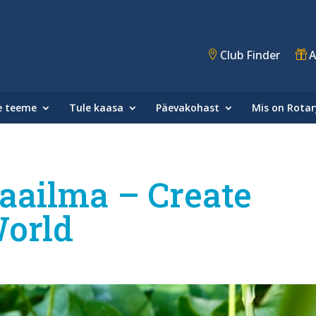
Club Finder
A
e teeme
Tule kaasa
Päevakohast
Mis on Rotar
aailma – Create
World