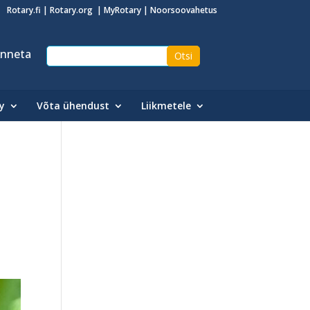
Rotary.fi
|
Rotary.org
|
MyRotary
|
Noorsoovahetus
nneta
y
Võta ühendust
Liikmetele