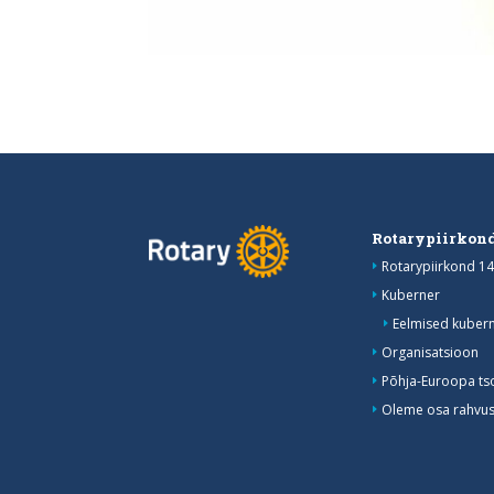
Rotarypiirkond
Rotarypiirkond 14
Kuberner
Eelmised kubern
Organisatsioon
Põhja-Euroopa ts
Oleme osa rahvusv