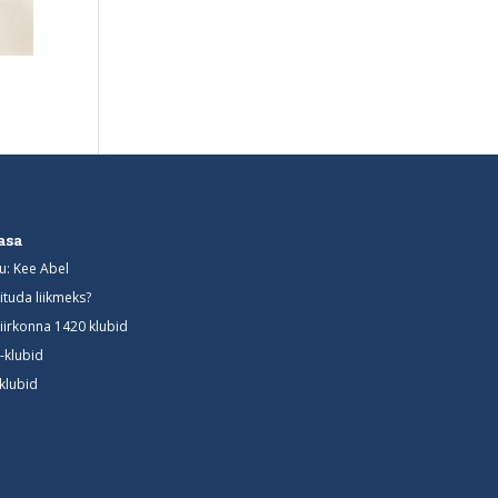
asa
u: Kee Abel
iituda liikmeks?
iirkonna 1420 klubid
-klubid
-klubid