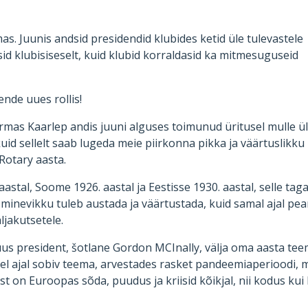
. Juunis andsid presidendid klubides ketid üle tulevastele
d klubisiseselt, kuid klubid korraldasid ka mitmesuguseid
ende uues rollis!
mas Kaarlep andis juuni alguses toimunud üritusel mulle ü
kuid sellelt saab lugeda meie piirkonna pikka ja väärtuslikku
Rotary aasta.
astal, Soome 1926. aastal ja Eestisse 1930. aastal, selle tag
a minevikku tuleb austada ja väärtustada, kuid samal ajal pe
ljakutsetele.
uus president, šotlane Gordon MCInally, välja oma aasta te
el ajal sobiv teema, arvestades rasket pandeemiaperioodi, 
st on Euroopas sõda, puudus ja kriisid kõikjal, nii kodus kui