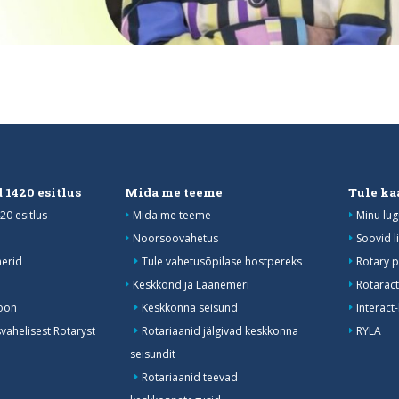
 1420 esitlus
Mida me teeme
Tule ka
20 esitlus
Mida me teeme
Minu lug
Noorsoovahetus
Soovid l
erid
Tule vahetusõpilase hostpereks
Rotary p
Keskkond ja Läänemeri
Rotaract
oon
Keskkonna seisund
Interact
ahelisest Rotaryst
Rotariaanid jälgivad keskkonna
RYLA
seisundit
Rotariaanid teevad