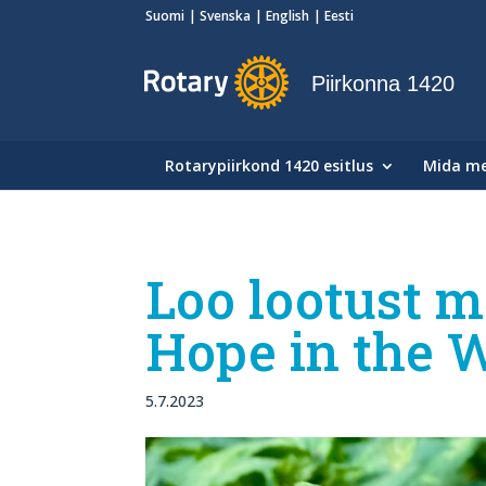
Suomi
Svenska
English
Eesti
Piirkonna 1420
Rotarypiirkond 1420 esitlus
Mida m
Loo lootust m
Hope in the 
5.7.2023