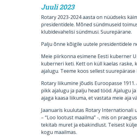
Juuli 2023
Rotary 2023-2024 aasta on nüüdseks käimas
presidentidele. Mõned sündmuseid toimusi
klubidevahelisi sündmusi. Suurepärane.
Palju õnne kõigile uutele presidentidele n
Meie piirkonna esimene Eesti kuberner Ur
kuberneri keti. Kett on küll kaelas raske, 
ajalugu. Teeme koos sellest suurepärase 
Rotary liikumine jõudis Euroopasse 1911. a
pikk ajalugu ja palju head tööd. Ajalugu j
ajaga kaasa liikuma, et vastata meie aja vä
Jaanuaris kuulutas Rotary Internationali 
– “Loo lootust maailma” -, mis on praegus
tekitab muret ja ebakindlust. Teisest külje
kogu maailmas.