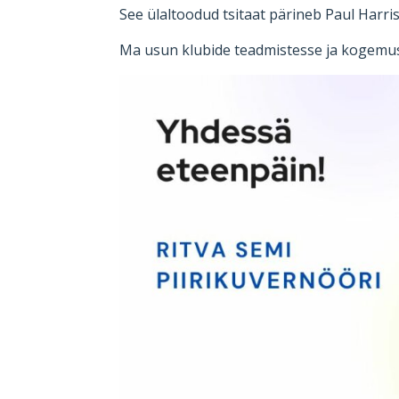
See ülaltoodud tsitaat pärineb Paul Harrise
Ma usun klubide teadmistesse ja kogemust