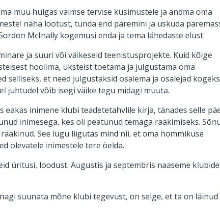
uma muu hulgas vaimse tervise küsimustele ja andma oma
imestel näha lootust, tunda end paremini ja uskuda paremas
Gordon McInally kogemusi enda ja tema lähedaste elust.
nare ja suuri või väikeseid teenistusprojekte. Kuid kõige
teisest hoolima, üksteist toetama ja julgustama oma
elliseks, et need julgustaksid osalema ja osalejad kogeks
l juhtudel võib isegi väike tegu midagi muuta.
eakas inimene klubi teadetetahvlile kirja, tänades selle pä
ohtunud inimesega, kes oli peatunud temaga rääkimiseks. Sõn
 rääkinud. See lugu liigutas mind nii, et oma hommikuse
eed olevatele inimestele tere öelda.
id üritusi, loodust. Augustis ja septembris naaseme klubid
nagi suunata mõne klubi tegevust, on selge, et ta on läinud