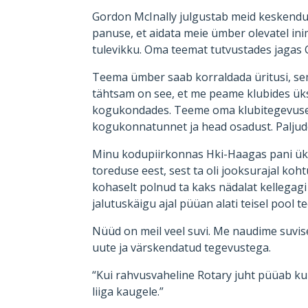
Gordon McInally julgustab meid keskend
panuse, et aidata meie ümber olevatel in
tulevikku. Oma teemat tutvustades jagas 
Teema ümber saab korraldada üritusi, semi
tähtsam on see, et me peame klubides üks
kogukondades. Teeme oma klubitegevused s
kogukonnatunnet ja head osadust. Paljude
Minu kodupiirkonnas Hki-Haagas pani üks 
toreduse eest, sest ta oli jooksurajal k
kohaselt polnud ta kaks nädalat kellegagi
jalutuskäigu ajal püüan alati teisel pool t
Nüüd on meil veel suvi. Me naudime suvise
uute ja värskendatud tegevustega.
“Kui rahvusvaheline Rotary juht püüab ku
liiga kaugele.”