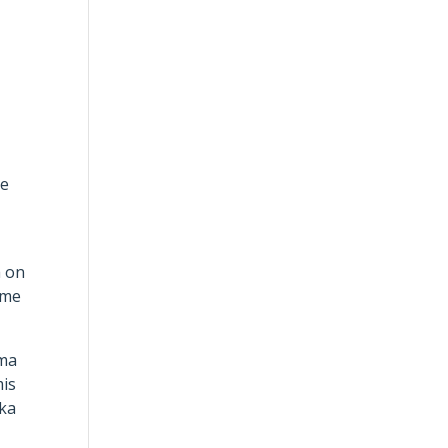
le
a on
ame
ema
mis
 ka