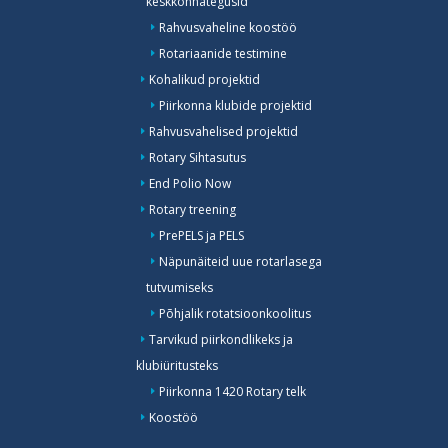
keskkonnategusid
Rahvusvaheline koostöö
Rotariaanide testimine
Kohalikud projektid
Piirkonna klubide projektid
Rahvusvahelised projektid
Rotary Sihtasutus
End Polio Now
Rotary treening
PrePELS ja PELS
Näpunäiteid uue rotarlasega
tutvumiseks
Põhjalik rotatsioonkoolitus
Tarvikud piirkondlikeks ja
klubiüritusteks
Piirkonna 1420 Rotary telk
Koostöö