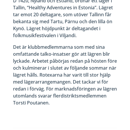
D 1420, Nyland och Estland, ordnar ett läger i
Tallin, “Healthy Adventures in Estonia”. Lägret
tar emot 20 deltagare, som utöver Tallinn får
bekanta sig med Tartu, Pärnu och den lilla ön
Kynö. Lägret höjdpunkt är deltagandet i
folkmusikfestivalen i Viljandi.
Det är klubbmedlemmarna som med sina
omfattande talko-insatser gör att lägren blir
lyckade. Arbetet påbörjas redan på hösten före
och kulminerar i slutet av följande sommar när
lägret hålls. Rotexarna har varit till stor hjälp
med lägerarrangemangen. Det tackar vi för
redan i förväg. För marknadsföringen av lägren
utomlands svarar flerdistriktsmedlemmen
Torsti Poutanen.