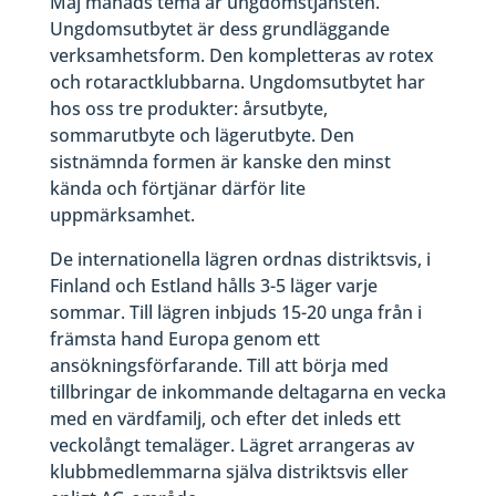
Maj månads tema är ungdomstjänsten.
Ungdomsutbytet är dess grundläggande
verksamhetsform. Den kompletteras av rotex
och rotaractklubbarna. Ungdomsutbytet har
hos oss tre produkter: årsutbyte,
sommarutbyte och lägerutbyte. Den
sistnämnda formen är kanske den minst
kända och förtjänar därför lite
uppmärksamhet.
De internationella lägren ordnas distriktsvis, i
Finland och Estland hålls 3-5 läger varje
sommar. Till lägren inbjuds 15-20 unga från i
främsta hand Europa genom ett
ansökningsförfarande. Till att börja med
tillbringar de inkommande deltagarna en vecka
med en värdfamilj, och efter det inleds ett
veckolångt temaläger. Lägret arrangeras av
klubbmedlemmarna själva distriktsvis eller