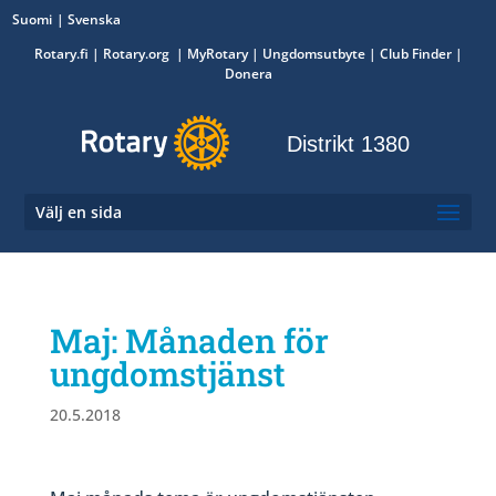
Suomi
Svenska
Rotary.fi
|
Rotary.org
|
MyRotary
|
Ungdomsutbyte
| Club Finder
|
Donera
Distrikt 1380
Välj en sida
Maj: Månaden för
ungdomstjänst
20.5.2018