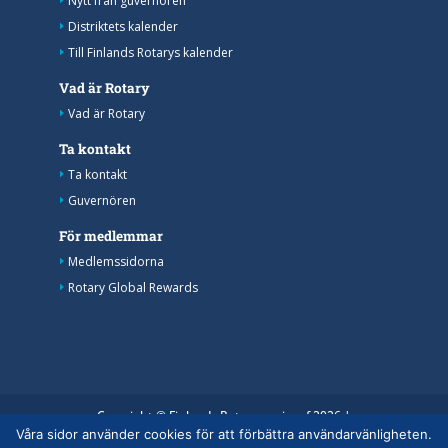
Nytt från guvernören
Distriktets kalender
Till Finlands Rotarys kalender
Vad är Rotary
Vad är Rotary
Ta kontakt
Ta kontakt
Guvernören
För medlemmar
Medlemssidorna
Rotary Global Rewards
Copyright © Finlands Rotaryservice rf 2026 |
Våra sidor använder cookies för att förbättra användarvänligheten.
Medelemsdatabasens datasäkerhetsanvisning
|