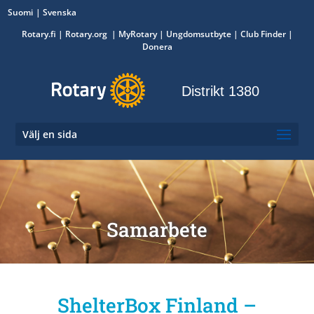
Suomi
Svenska
Rotary.fi
|
Rotary.org
|
MyRotary
|
Ungdomsutbyte
| Club Finder
|
Donera
Distrikt 1380
Välj en sida
Samarbete
ShelterBox Finland –