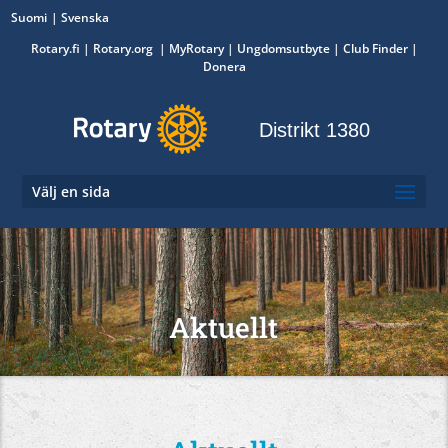
Suomi
Svenska
Rotary.fi
|
Rotary.org
|
MyRotary
|
Ungdomsutbyte
| Club Finder
|
Donera
Distrikt 1380
Välj en sida
Aktuellt