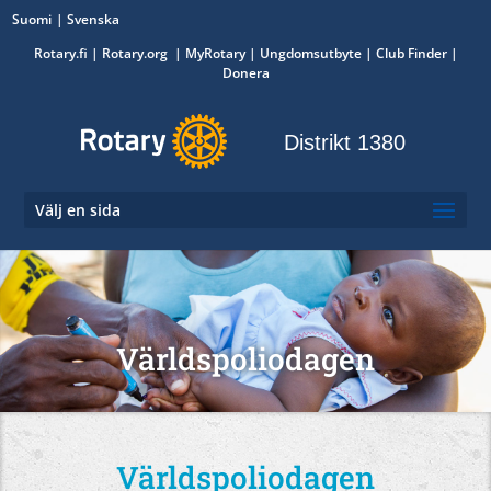
Suomi
Svenska
Rotary.fi
|
Rotary.org
|
MyRotary
|
Ungdomsutbyte
| Club Finder
|
Donera
Distrikt 1380
Välj en sida
Världspoliodagen
Världspoliodagen