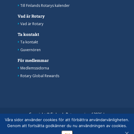
Till Finlands Rotarys kalender
Vad är Rotary
Vad är Rotary
Ta kontakt
Ta kontakt
Guvernören
För medlemmar
Medlemssidorna
Rotary Global Rewards
Copyright © Finlands Rotaryservice rf 2026 |
Våra sidor använder cookies för att förbättra användarvänligheten.
Medelemsdatabasens datasäkerhetsanvisning
|
Genom att fortsätta godkänner du nu användningen av cookies.
Behandlingen av personuppgifter inom rotaryverksamheten