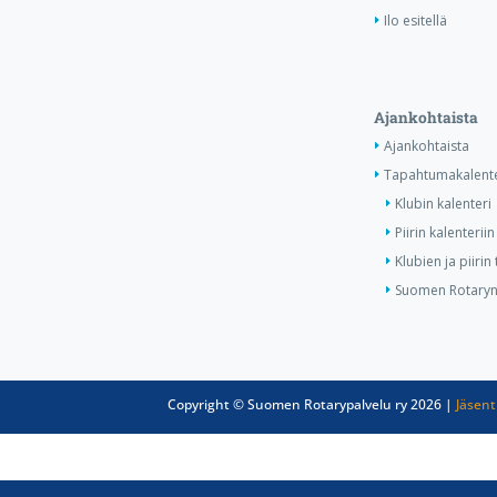
Ilo esitellä
Ajankohtaista
Ajankohtaista
Tapahtumakalente
Klubin kalenteri
Piirin kalenteriin
Klubien ja piiri
Suomen Rotaryn 
Copyright © Suomen Rotarypalvelu ry 2026 |
Jäsent