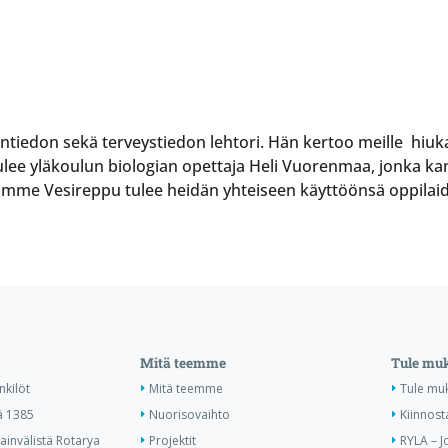
tiedon sekä terveystiedon lehtori. Hän kertoo meille hiukan
ee yläkoulun biologian opettaja Heli Vuorenmaa, jonka ka
amme Vesireppu tulee heidän yhteiseen käyttöönsä oppilai
Mitä teemme
Tule mu
nkilöt
Mitä teemme
Tule mu
ä 1385
Nuorisovaihto
Kiinnost
invälistä Rotarya
Projektit
RYLA – J