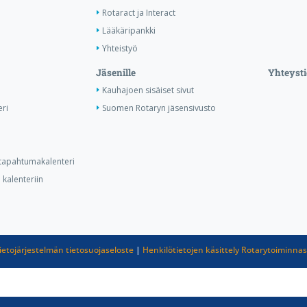
Rotaract ja Interact
Lääkäripankki
Yhteistyö
Jäsenille
Yhteysti
Kauhajoen sisäiset sivut
ri
Suomen Rotaryn jäsensivusto
n tapahtumakalenteri
kalenteriin
ietojärjestelmän tietosuojaseloste
|
Henkilötietojen käsittely Rotarytoiminna