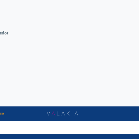
edot
ssa