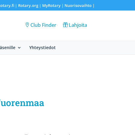
otary.fi
Rotary.org
MyRotary |
Nuorisovaihto
|
|
|
Club Finder
Lahjoita
Jäsenille
Yhteystiedot
 Vuorenmaa