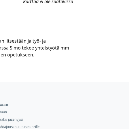
Karttaa ei ole saatavissa
 itsestään ja työ- ja
nssa Simo tekee yhteistyötä mm
den opetukseen.
kaan
kaan
aako jäsenyys?
ohtajuuskoulutus nuorille