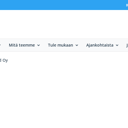
R
Mitä teemme
Tule mukaan
Ajankohtaista
d Oy