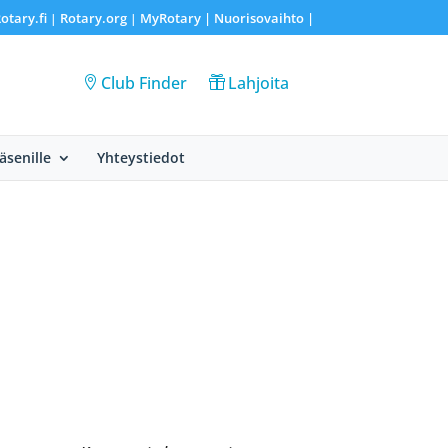
otary.fi
Rotary.org
MyRotary |
Nuorisovaihto
|
|
|
Club Finder
Lahjoita
Jäsenille
Yhteystiedot