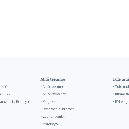
Mitä teemme
Tule mu
nkilöt
Mitä teemme
Tule mu
ä 1385
Nuorisovaihto
Kiinnost
invälistä Rotarya
Projektit
RYLA – J
Rotaract ja Interact
Lääkäripankki
Yhteistyö