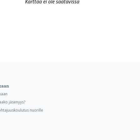
Karttaa ei ole saatavissa
kaan
kaan
aako jäsenyys?
ohtajuuskoulutus nuorille