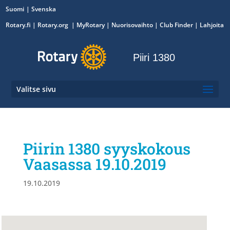
Suomi
Svenska
Rotary.fi
|
Rotary.org
|
MyRotary
|
Nuorisovaihto
| Club Finder
| Lahjoita
Piiri 1380
Valitse sivu
Piirin 1380 syyskokous
Vaasassa 19.10.2019
19.10.2019