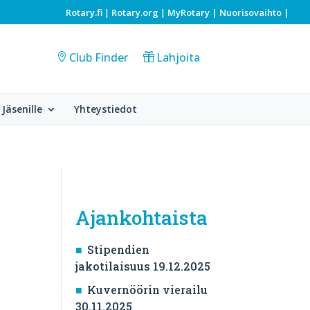
Rotary.fi
Rotary.org
MyRotary |
Nuorisovaihto
|
|
|
Club Finder
Lahjoita
Jäsenille
Yhteystiedot
Ajankohtaista
Stipendien
jakotilaisuus 19.12.2025
Kuvernöörin vierailu
30.11.2025