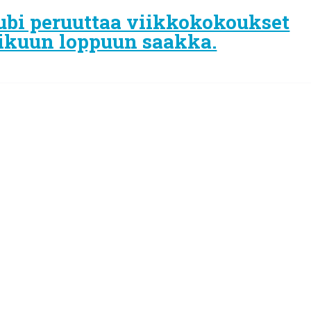
bi peruuttaa viikkokokoukset
htikuun loppuun saakka.