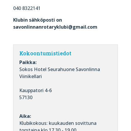
040 8322141
Klubin sähköposti on
savonlinnanrotaryklubi@gmail.com
Kokoontumistiedot
Paikka:
Sokos Hotel Seurahuone Savonlinna
Viinikellari
Kauppatori 4-6
57130
Aika:
Klubikokous: kuukauden sovittuna
torstaina klo 17.30 - 19.00