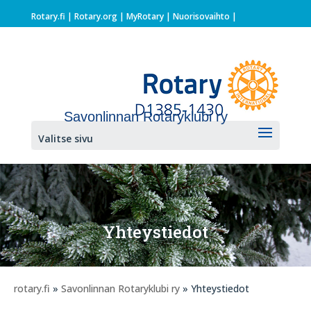
Rotary.fi
|
Rotary.org
|
MyRotary |
Nuorisovaihto
|
Savonlinnan Rotaryklubi ry
Valitse sivu
Yhteystiedot
rotary.fi
»
Savonlinnan Rotaryklubi ry
» Yhteystiedot