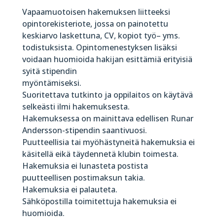
Vapaamuotoisen hakemuksen liitteeksi
opintorekisteriote, jossa on painotettu
keskiarvo laskettuna, CV, kopiot työ– yms.
todistuksista. Opintomenestyksen lisäksi
voidaan huomioida hakijan esittämiä erityisiä
syitä stipendin
myöntämiseksi.
Suoritettava tutkinto ja oppilaitos on käytävä
selkeästi ilmi hakemuksesta.
Hakemuksessa on mainittava edellisen Runar
Andersson-stipendin saantivuosi.
Puutteellisia tai myöhästyneitä hakemuksia ei
käsitellä eikä täydennetä klubin toimesta.
Hakemuksia ei lunasteta postista
puutteellisen postimaksun takia.
Hakemuksia ei palauteta.
Sähköpostilla toimitettuja hakemuksia ei
huomioida.