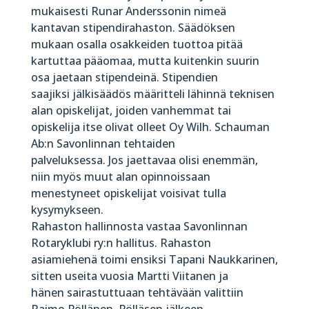
mukaisesti Runar Anderssonin nimeä
kantavan stipendirahaston. Säädöksen
mukaan osalla osakkeiden tuottoa pitää
kartuttaa pääomaa, mutta kuitenkin suurin
osa jaetaan stipendeinä. Stipendien
saajiksi jälkisäädös määritteli lähinnä teknisen
alan opiskelijat, joiden vanhemmat tai
opiskelija itse olivat olleet Oy Wilh. Schauman
Ab:n Savonlinnan tehtaiden
palveluksessa. Jos jaettavaa olisi enemmän,
niin myös muut alan opinnoissaan
menestyneet opiskelijat voisivat tulla
kysymykseen.
Rahaston hallinnosta vastaa Savonlinnan
Rotaryklubi ry:n hallitus. Rahaston
asiamiehenä toimi ensiksi Tapani Naukkarinen,
sitten useita vuosia Martti Viitanen ja
hänen sairastuttuaan tehtävään valittiin