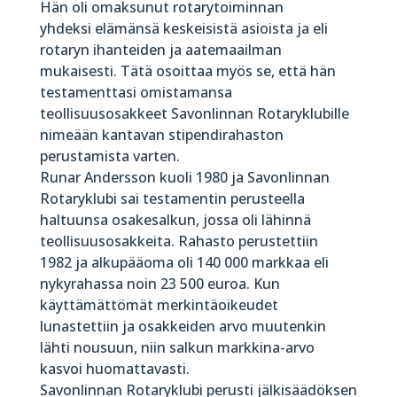
Hän oli omaksunut rotarytoiminnan
yhdeksi elämänsä keskeisistä asioista ja eli
rotaryn ihanteiden ja aatemaailman
mukaisesti. Tätä osoittaa myös se, että hän
testamenttasi omistamansa
teollisuusosakkeet Savonlinnan Rotaryklubille
nimeään kantavan stipendirahaston
perustamista varten.
Runar Andersson kuoli 1980 ja Savonlinnan
Rotaryklubi sai testamentin perusteella
haltuunsa osakesalkun, jossa oli lähinnä
teollisuusosakkeita. Rahasto perustettiin
1982 ja alkupääoma oli 140 000 markkaa eli
nykyrahassa noin 23 500 euroa. Kun
käyttämättömät merkintäoikeudet
lunastettiin ja osakkeiden arvo muutenkin
lähti nousuun, niin salkun markkina-arvo
kasvoi huomattavasti.
Savonlinnan Rotaryklubi perusti jälkisäädöksen