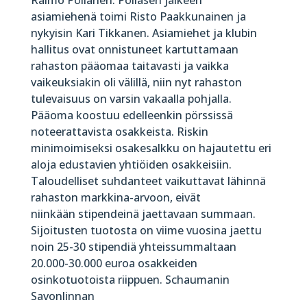
Raimo Pöllänen. Pölläsen jälkeen
asiamiehenä toimi Risto Paakkunainen ja
nykyisin Kari Tikkanen. Asiamiehet ja klubin
hallitus ovat onnistuneet kartuttamaan
rahaston pääomaa taitavasti ja vaikka
vaikeuksiakin oli välillä, niin nyt rahaston
tulevaisuus on varsin vakaalla pohjalla.
Pääoma koostuu edelleenkin pörssissä
noteerattavista osakkeista. Riskin
minimoimiseksi osakesalkku on hajautettu eri
aloja edustavien yhtiöiden osakkeisiin.
Taloudelliset suhdanteet vaikuttavat lähinnä
rahaston markkina-arvoon, eivät
niinkään stipendeinä jaettavaan summaan.
Sijoitusten tuotosta on viime vuosina jaettu
noin 25-30 stipendiä yhteissummaltaan
20.000-30.000 euroa osakkeiden
osinkotuotoista riippuen. Schaumanin
Savonlinnan