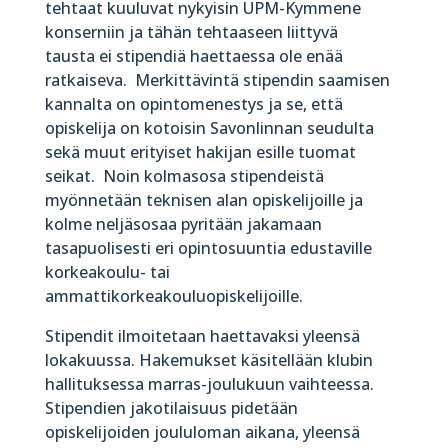
tehtaat kuuluvat nykyisin UPM-Kymmene
konserniin ja tähän tehtaaseen liittyvä
tausta ei stipendiä haettaessa ole enää
ratkaiseva. Merkittävintä stipendin saamisen
kannalta on opintomenestys ja se, että
opiskelija on kotoisin Savonlinnan seudulta
sekä muut erityiset hakijan esille tuomat
seikat. Noin kolmasosa stipendeistä
myönnetään teknisen alan opiskelijoille ja
kolme neljäsosaa pyritään jakamaan
tasapuolisesti eri opintosuuntia edustaville
korkeakoulu- tai
ammattikorkeakouluopiskelijoille.
Stipendit ilmoitetaan haettavaksi yleensä
lokakuussa. Hakemukset käsitellään klubin
hallituksessa marras-joulukuun vaihteessa.
Stipendien jakotilaisuus pidetään
opiskelijoiden joululoman aikana, yleensä