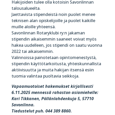
Hakijoiden tulee olla kotoisin Savonlinnan
talousalueelta.
Jaettavista stipendeistä noin puolet menee
teknisen alan opiskelijoille ja puolet kaikille
muille aloille yhteensä.
Savonlinnan Rotaryklubi ry:n jakaman
stipendin aikaisemmin saaneet voivat myös
hakea uudelleen, jos stipendi on saatu vuonna
2022 tai aikaisemmin.
Valinnoissa painotetaan opintomenestystä,
stipendin käyttötarkoitusta, yhteiskunnallista
aktiivisuutta ja muita hakijan itsensä esiin
tuomia valintaa puoltavia seikkoja.
Vapaamuotoiset hakemukset kirjallisesti
6.11.2025 mennessä rahaston asiamiehelle:
Kari Tikkanen, Pöllänlahdenkuja 5, 57710
Savonlinna.
Tiedustelut puh. 044 389 8860.