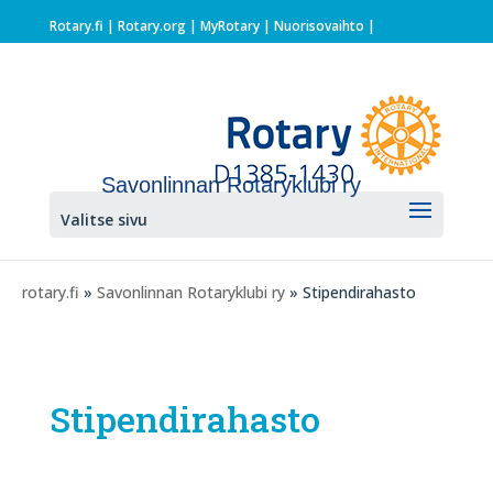
Rotary.fi
|
Rotary.org
|
MyRotary |
Nuorisovaihto
|
Savonlinnan Rotaryklubi ry
Valitse sivu
rotary.fi
»
Savonlinnan Rotaryklubi ry
» Stipendirahasto
Stipendirahasto