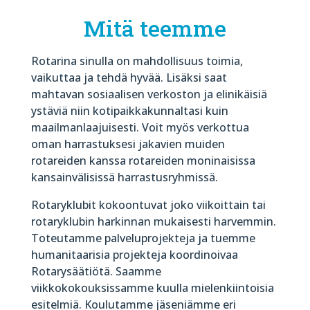
Mitä teemme
Rotarina sinulla on mahdollisuus toimia,
vaikuttaa ja tehdä hyvää. Lisäksi saat
mahtavan sosiaalisen verkoston ja elinikäisiä
ystäviä niin kotipaikkakunnaltasi kuin
maailmanlaajuisesti. Voit myös verkottua
oman harrastuksesi jakavien muiden
rotareiden kanssa rotareiden moninaisissa
kansainvälisissä harrastusryhmissä.
Rotaryklubit kokoontuvat joko viikoittain tai
rotaryklubin harkinnan mukaisesti harvemmin.
Toteutamme palveluprojekteja ja tuemme
humanitaarisia projekteja koordinoivaa
Rotarysäätiötä. Saamme
viikkokokouksissamme kuulla mielenkiintoisia
esitelmiä. Koulutamme jäseniämme eri