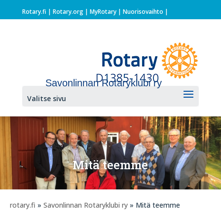
Rotary.fi
|
Rotary.org
|
MyRotary |
Nuorisovaihto
|
Savonlinnan Rotaryklubi ry
Valitse sivu
Mitä teemme
rotary.fi
»
Savonlinnan Rotaryklubi ry
» Mitä teemme