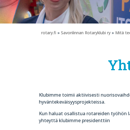
rotary.fi
»
Savonlinnan Rotaryklubi ry
»
Mitä t
Yht
Klubimme toimii aktiivisesti nuorisovaihd
hyväntekeväisyysprojekteissa.
Kun haluat osallistua rotareiden työhön la
yhteyttä klubimme presidenttiin