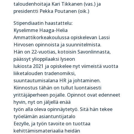
taloudenhoitaja Kari Tikkanen (vas.) ja
presidentti Pekka Poutanen (oik.)
Stipendiaatin haastattelu:
Kyselimme Haaga-Helia
Ammattikorkeakoulussa opiskelevan Lassi
Hirvosen opinnoista ja suunnitelmista.
Hän on 22-vuotias, kotoisin Savonlinnasta,
päässyt ylioppilaaksi lyseon
lukiosta 2021 ja opiskelee nyt viimeistä vuotta
liiketalouden tradenomiksi,
suuntautumisalana HR ja johtaminen.
Kiinnostus tähän on tullut luontaisesti
yrittäjäperheen pojalle. Opinnot ovat edenneet
hyvin, nyt on jäljellä enää
työn alla oleva opinnäytetyö. Sitä hän tekee
työelämän asiantuntijatalo
Eezylle, ja työn tavoite on tuottaa
kehittämismateriaalia heidän