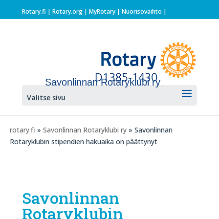
Rotary.fi
|
Rotary.org
|
MyRotary |
Nuorisovaihto
|
Savonlinnan Rotaryklubi ry
Valitse sivu
rotary.fi
»
Savonlinnan Rotaryklubi ry
» Savonlinnan
Rotaryklubin stipendien hakuaika on päättynyt
Savonlinnan
Rotaryklubin