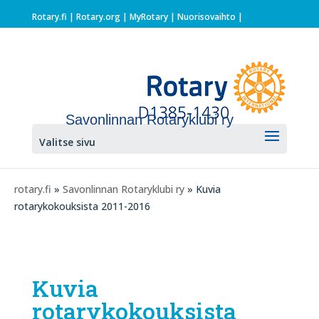
Rotary.fi
|
Rotary.org
|
MyRotary |
Nuorisovaihto
|
Savonlinnan Rotaryklubi ry
Valitse sivu
rotary.fi
»
Savonlinnan Rotaryklubi ry
» Kuvia
rotarykokouksista 2011-2016
Kuvia
rotarykokouksista