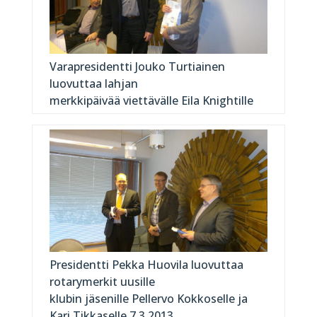
Varapresidentti Jouko Turtiainen
luovuttaa lahjan
merkkipäivää viettävälle Eila Knightille
Presidentti Pekka Huovila luovuttaa
rotarymerkit uusille
klubin jäsenille Pellervo Kokkoselle ja
Kari Tikkaselle 7.3.2013