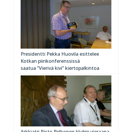
Presidentti Pekka Huovila esittelee
Kotkan piirikonferenssissä
saatua ”Vierivä kivi” kiertopalkintoa
Arkkiatri Risto Pelkonen klubin vieraana