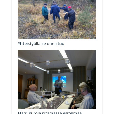
Yhteistyöllä se onnistuu
Harri Kurola pitämässä esitelmää