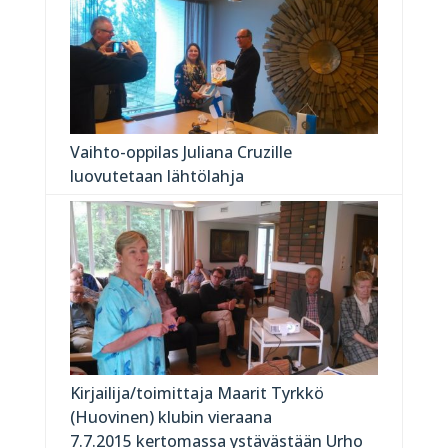
Vaihto-oppilas Juliana Cruzille
luovutetaan lähtölahja
Kirjailija/toimittaja Maarit Tyrkkö
(Huovinen) klubin vieraana
7.7.2015 kertomassa ystävästään Urho