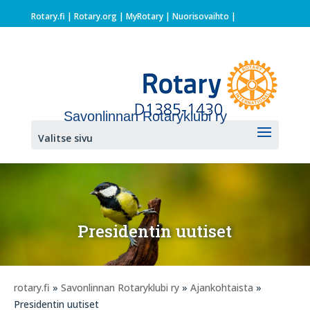
Rotary.fi
|
Rotary.org
|
MyRotary |
Nuorisovaihto
|
Savonlinnan Rotaryklubi ry
Valitse sivu
Presidentin uutiset
rotary.fi
»
Savonlinnan Rotaryklubi ry
»
Ajankohtaista
»
Presidentin uutiset