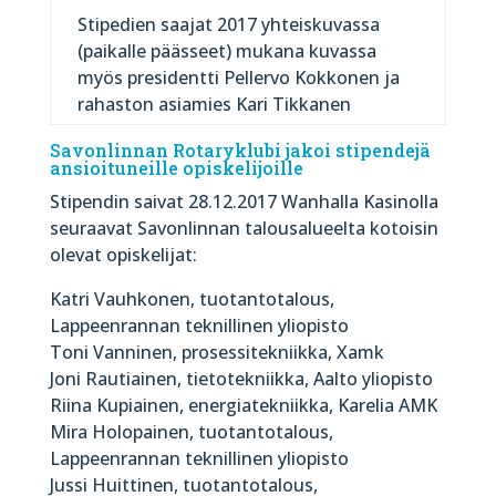
Stipedien saajat 2017 yhteiskuvassa
(paikalle päässeet) mukana kuvassa
myös presidentti Pellervo Kokkonen ja
rahaston asiamies Kari Tikkanen
Savonlinnan Rotaryklubi jakoi stipendejä
ansioituneille opiskelijoille
Stipendin saivat 28.12.2017 Wanhalla Kasinolla
seuraavat Savonlinnan talousalueelta kotoisin
olevat opiskelijat:
Katri Vauhkonen, tuotantotalous,
Lappeenrannan teknillinen yliopisto
Toni Vanninen, prosessitekniikka, Xamk
Joni Rautiainen, tietotekniikka, Aalto yliopisto
Riina Kupiainen, energiatekniikka, Karelia AMK
Mira Holopainen, tuotantotalous,
Lappeenrannan teknillinen yliopisto
Jussi Huittinen, tuotantotalous,