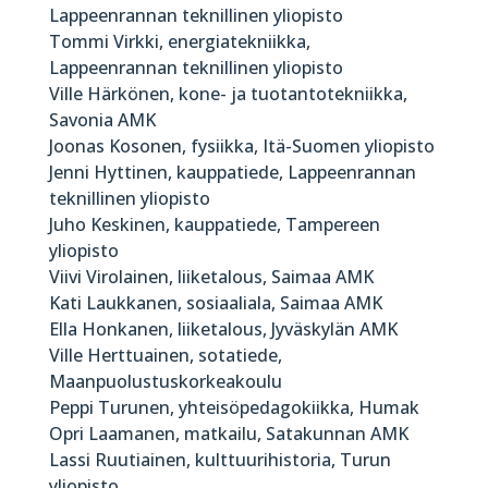
Lappeenrannan teknillinen yliopisto
Tommi Virkki, energiatekniikka,
Lappeenrannan teknillinen yliopisto
Ville Härkönen, kone- ja tuotantotekniikka,
Savonia AMK
Joonas Kosonen, fysiikka, Itä-Suomen yliopisto
Jenni Hyttinen, kauppatiede, Lappeenrannan
teknillinen yliopisto
Juho Keskinen, kauppatiede, Tampereen
yliopisto
Viivi Virolainen, liiketalous, Saimaa AMK
Kati Laukkanen, sosiaaliala, Saimaa AMK
Ella Honkanen, liiketalous, Jyväskylän AMK
Ville Herttuainen, sotatiede,
Maanpuolustuskorkeakoulu
Peppi Turunen, yhteisöpedagokiikka, Humak
Opri Laamanen, matkailu, Satakunnan AMK
Lassi Ruutiainen, kulttuurihistoria, Turun
yliopisto