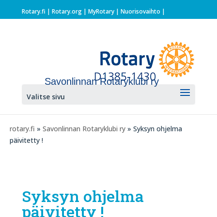
Rotary.fi
|
Rotary.org
|
MyRotary |
Nuorisovaihto
|
Savonlinnan Rotaryklubi ry
Valitse sivu
rotary.fi
»
Savonlinnan Rotaryklubi ry
» Syksyn ohjelma
päivitetty !
Syksyn ohjelma
päivitetty !