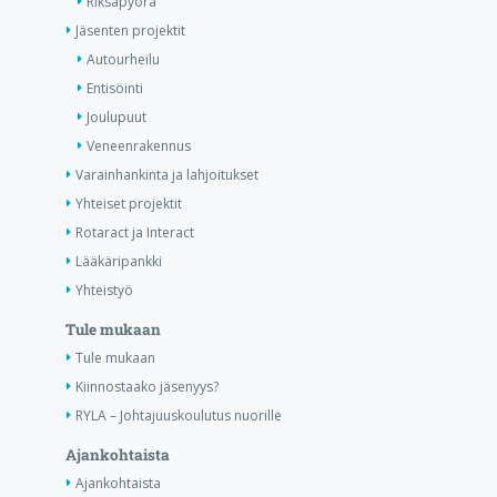
Riksapyörä
Jäsenten projektit
Autourheilu
Entisöinti
Joulupuut
Veneenrakennus
Varainhankinta ja lahjoitukset
Yhteiset projektit
Rotaract ja Interact
Lääkäripankki
Yhteistyö
Tule mukaan
Tule mukaan
Kiinnostaako jäsenyys?
RYLA – Johtajuuskoulutus nuorille
Ajankohtaista
Ajankohtaista