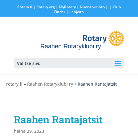
Rotary.fi
|
Rotary.org
|
MyRotary |
Nuorisovaihto
|
| Club
Finder
| Lahjoita
Raahen Rotaryklubi ry
Valitse sivu
rotary.fi
»
Raahen Rotaryklubi ry
» Raahen Rantajatsit
Raahen Rantajatsit
heinä 29, 2023