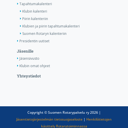
Tapahtumakalenteri
Klubin kalenteri
Piirin kalenteriin
Klubien ja piirin tapahtumakalenteri
Suomen Rotaryn kalenteriin
Presidentin uutiset
Jäsenille
Jäsensivusto
Klubin omat ohjeet
Yhteystiedot
Copyright © Suomen Rotarypalvelu ry 2026 |
Jäsentietojärjestelmän tietosuojaseloste
|
Henkilötietojen
käsittely Rotarytoiminnassa