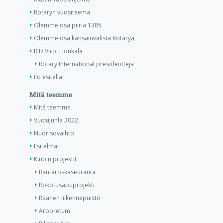
Rotaryn vuositeema
Olemme osa piiriä 1385
Olemme osa kansainvälistä Rotarya
RID Virpi Honkala
Rotary International presidenttejä
Ilo esitellä
Mitä teemme
Mitä teemme
Vuosijuhla 2022
Nuorisovaihto
Esitelmät
Klubin projektit
Rantaroskaseuranta
Rokotusapuprojekti
Raahen liikennepuisto
Arboretum