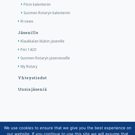
Piirin kalenteriin
Suomen Rotaryn kalenteriin
RI news
Jäsenille
Klaukkalan klubin jäsenille
Piiri 1420
Suomen Rotaryn jäsensivuille
My Rotary
Yhteystiedot
Uusia jäseniä
We use cookies to ensure that we give you the best experience on
Copyright © Suomen Rotarypalvelu ry 2026 |
our website. If you continue to use this site we will assume that