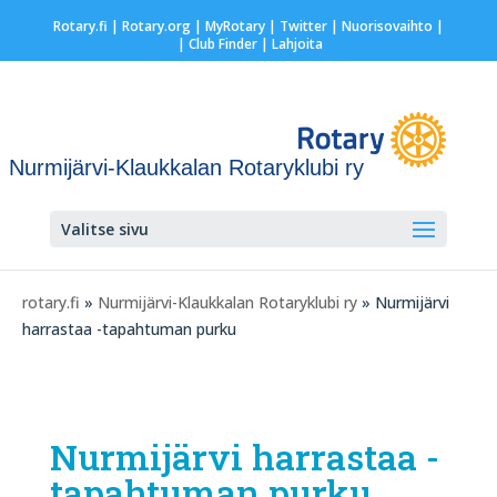
Rotary.fi
|
Rotary.org
|
MyRotary
|
Twitter
|
Nuorisovaihto
|
| Club Finder
| Lahjoita
Nurmijärvi-Klaukkalan Rotaryklubi ry
Valitse sivu
rotary.fi
»
Nurmijärvi-Klaukkalan Rotaryklubi ry
» Nurmijärvi
harrastaa -tapahtuman purku
Nurmijärvi harrastaa -
tapahtuman purku