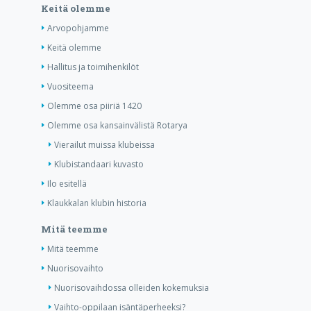
Keitä olemme
Arvopohjamme
Keitä olemme
Hallitus ja toimihenkilöt
Vuositeema
Olemme osa piiriä 1420
Olemme osa kansainvälistä Rotarya
Vierailut muissa klubeissa
Klubistandaari kuvasto
Ilo esitellä
Klaukkalan klubin historia
Mitä teemme
Mitä teemme
Nuorisovaihto
Nuorisovaihdossa olleiden kokemuksia
Vaihto-oppilaan isäntäperheeksi?