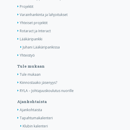
Projektit
Varainhankinta ja lahjoitukset
Yhteiset projektit
Rotaract ja Interact
Lääkäripankki
Juhani Lääkäripankissa
Yhteistyö
Tule mukaan
Tule mukaan
Kiinnostaako jäsenyys?
RYLA – Johtajuuskoulutus nuorille
Ajankohtaista
Ajankohtaista
Tapahtumakalenteri
Klubin kalenteri