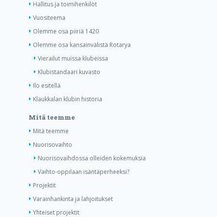
Hallitus ja toimihenkilöt
Vuositeema
Olemme osa piiriä 1420
Olemme osa kansainvälistä Rotarya
Vierailut muissa klubeissa
Klubistandaari kuvasto
Ilo esitellä
Klaukkalan klubin historia
Mitä teemme
Mitä teemme
Nuorisovaihto
Nuorisovaihdossa olleiden kokemuksia
Vaihto-oppilaan isäntäperheeksi?
Projektit
Varainhankinta ja lahjoitukset
Yhteiset projektit