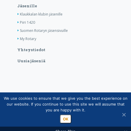
Jäsenille
Klaukkalan klubin jäsenille
Piiri 1420
Suomen Rotaryn jäsensivuille
My Rotary
Yhteystiedot
Uusia jäseniä
We use cookies to ensure that we give you the best experience on
Copyright © Suomen Rotarypalvelu ry 2026 |
our website. If you continue to use this site we will assume that
Jäsentietojärjestelmän tietosuojaseloste
|
Henkilötietojen
you are happy with it.
käsittely Rotarytoiminnassa
OK