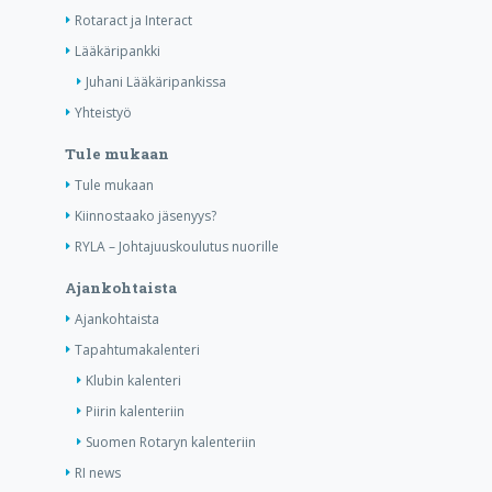
Rotaract ja Interact
Lääkäripankki
Juhani Lääkäripankissa
Yhteistyö
Tule mukaan
Tule mukaan
Kiinnostaako jäsenyys?
RYLA – Johtajuuskoulutus nuorille
Ajankohtaista
Ajankohtaista
Tapahtumakalenteri
Klubin kalenteri
Piirin kalenteriin
Suomen Rotaryn kalenteriin
RI news