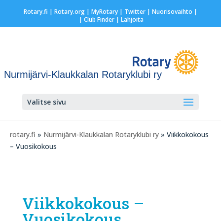
Rotary.fi
|
Rotary.org
|
MyRotary
|
Twitter
|
Nuorisovaihto
|
| Club Finder
| Lahjoita
Nurmijärvi-Klaukkalan Rotaryklubi ry
Valitse sivu
rotary.fi
»
Nurmijärvi-Klaukkalan Rotaryklubi ry
» Viikkokokous
– Vuosikokous
Viikkokokous –
Vuosikokous