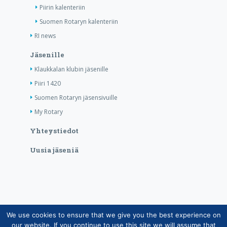
Piirin kalenteriin
Suomen Rotaryn kalenteriin
RI news
Jäsenille
Klaukkalan klubin jäsenille
Piiri 1420
Suomen Rotaryn jäsensivuille
My Rotary
Yhteystiedot
Uusia jäseniä
We use cookies to ensure that we give you the best experience on
Copyright © Suomen Rotarypalvelu ry 2026 |
our website. If you continue to use this site we will assume that