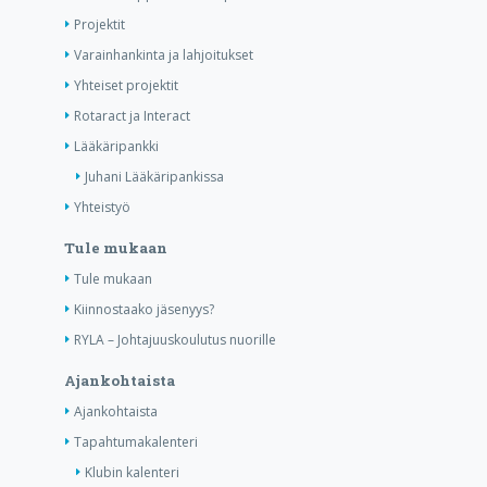
Projektit
Varainhankinta ja lahjoitukset
Yhteiset projektit
Rotaract ja Interact
Lääkäripankki
Juhani Lääkäripankissa
Yhteistyö
Tule mukaan
Tule mukaan
Kiinnostaako jäsenyys?
RYLA – Johtajuuskoulutus nuorille
Ajankohtaista
Ajankohtaista
Tapahtumakalenteri
Klubin kalenteri