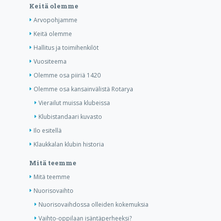
Keitä olemme
Arvopohjamme
Keitä olemme
Hallitus ja toimihenkilöt
Vuositeema
Olemme osa piiriä 1420
Olemme osa kansainvälistä Rotarya
Vierailut muissa klubeissa
Klubistandaari kuvasto
Ilo esitellä
Klaukkalan klubin historia
Mitä teemme
Mitä teemme
Nuorisovaihto
Nuorisovaihdossa olleiden kokemuksia
Vaihto-oppilaan isäntäperheeksi?