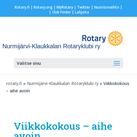
Rotary.fi
|
Rotary.org
|
MyRotary
|
Twitter
|
Nuorisovaihto
|
| Club Finder
| Lahjoita
Nurmijärvi-Klaukkalan Rotaryklubi ry
Valitse sivu
rotary.fi
»
Nurmijärvi-Klaukkalan Rotaryklubi ry
» Viikkokokous
– aihe avoin
Viikkokokous – aihe
avoin