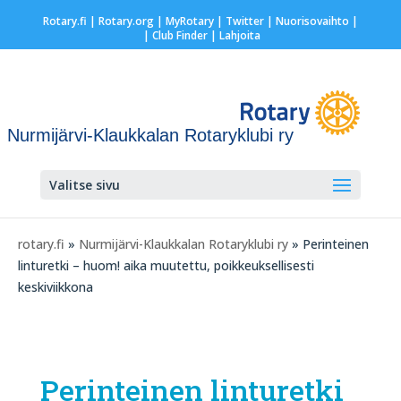
Rotary.fi
|
Rotary.org
|
MyRotary
|
Twitter
|
Nuorisovaihto
|
| Club Finder
| Lahjoita
Nurmijärvi-Klaukkalan Rotaryklubi ry
Valitse sivu
rotary.fi
»
Nurmijärvi-Klaukkalan Rotaryklubi ry
» Perinteinen
linturetki – huom! aika muutettu, poikkeuksellisesti
keskiviikkona
Perinteinen linturetki