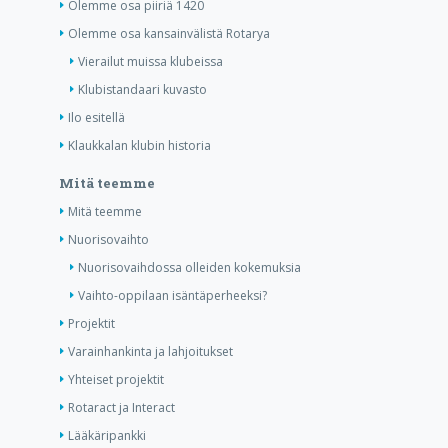
Olemme osa piiriä 1420
Olemme osa kansainvälistä Rotarya
Vierailut muissa klubeissa
Klubistandaari kuvasto
Ilo esitellä
Klaukkalan klubin historia
Mitä teemme
Mitä teemme
Nuorisovaihto
Nuorisovaihdossa olleiden kokemuksia
Vaihto-oppilaan isäntäperheeksi?
Projektit
Varainhankinta ja lahjoitukset
Yhteiset projektit
Rotaract ja Interact
Lääkäripankki