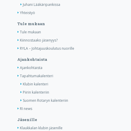
Juhani Lääkäripankissa
Yhteistyö
Tule mukaan
Tule mukaan
Kiinnostaako jäsenyys?
RYLA – Johtajuuskoulutus nuorille
Ajankohtaista
Ajankohtaista
Tapahtumakalenteri
Klubin kalenteri
Piirin kalenteriin
Suomen Rotaryn kalenteriin
RI news
Jäsenille
Klaukkalan klubin jäsenille