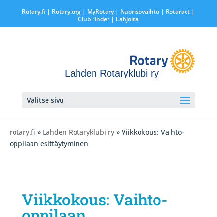
Rotary.fi
|
Rotary.org
|
MyRotary |
Nuorisovaihto
|
Rotaract
|
Club Finder
| Lahjoita
Lahden Rotaryklubi ry
Valitse sivu
rotary.fi
»
Lahden Rotaryklubi ry
» Viikkokous: Vaihto-
oppilaan esittäytyminen
Viikkokous: Vaihto-
oppilaan