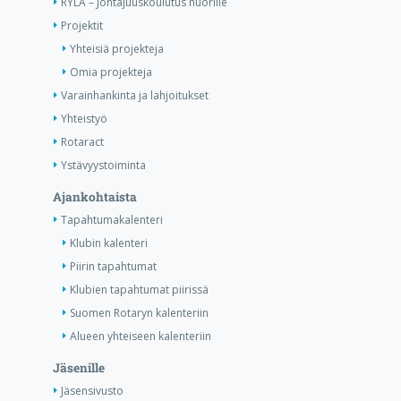
RYLA – Johtajuuskoulutus nuorille
Projektit
Yhteisiä projekteja
Omia projekteja
Varainhankinta ja lahjoitukset
Yhteistyö
Rotaract
Ystävyystoiminta
Ajankohtaista
Tapahtumakalenteri
Klubin kalenteri
Piirin tapahtumat
Klubien tapahtumat piirissä
Suomen Rotaryn kalenteriin
Alueen yhteiseen kalenteriin
Jäsenille
Jäsensivusto