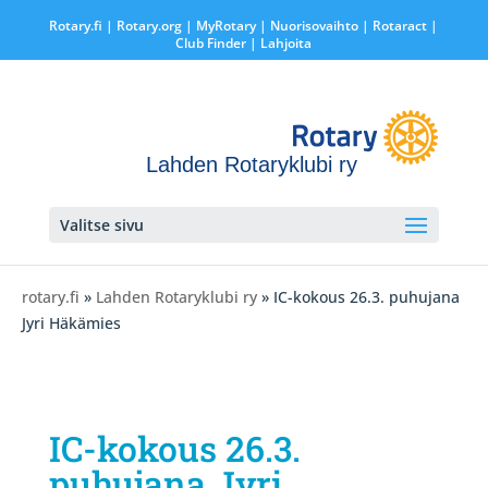
Rotary.fi
|
Rotary.org
|
MyRotary |
Nuorisovaihto
|
Rotaract
|
Club Finder
| Lahjoita
Lahden Rotaryklubi ry
Valitse sivu
rotary.fi
»
Lahden Rotaryklubi ry
» IC-kokous 26.3. puhujana
Jyri Häkämies
IC-kokous 26.3.
puhujana Jyri