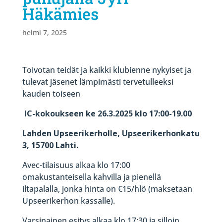
Häkämies
helmi 7, 2025
Toivotan teidät ja kaikki klubienne nykyiset ja
tulevat jäsenet lämpimästi tervetulleeksi
kauden toiseen
IC-kokoukseen ke 26.3.2025 klo 17:00-19.00
Lahden Upseerikerholle, Upseerikerhonkatu
3, 15700 Lahti.
Avec-tilaisuus alkaa klo 17:00
omakustanteisella kahvilla ja pienellä
iltapalalla, jonka hinta on €15/hlö (maksetaan
Upseerikerhon kassalle).
Varsinainen esitys alkaa klo 17:30 ja silloin