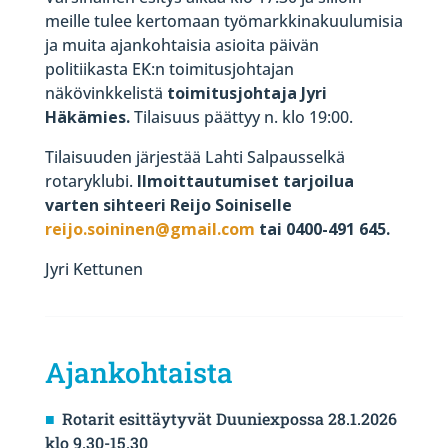
meille tulee kertomaan työmarkkinakuulumisia
ja muita ajankohtaisia asioita päivän
politiikasta EK:n toimitusjohtajan
näkövinkkelistä
toimitusjohtaja Jyri
Häkämies.
Tilaisuus päättyy n. klo 19:00.
Tilaisuuden järjestää Lahti Salpausselkä
rotaryklubi.
Ilmoittautumiset tarjoilua
varten sihteeri Reijo Soiniselle
reijo.soininen@gmail.com
tai 0400-491 645.
Jyri Kettunen
Ajankohtaista
Rotarit esittäytyvät Duuniexpossa 28.1.2026
klo 9.30-15.30