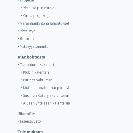
Projektit
Yhteisiä projekteja
Omia projekteja
Varainhankinta ja lahjoitukset
Yhteistyö
Rotaract
Ystävyystoiminta
Ajankohtaista
Tapahtumakalenteri
Klubin kalenteri
Piirin tapahtumat
Klubien tapahtumat piirissä
Suomen Rotaryn kalenteriin
Alueen yhteiseen kalenteriin
Jäsenille
Jäsensivusto
Tule mukaan