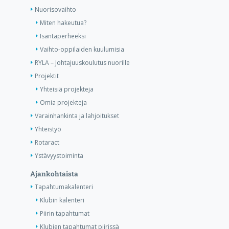
Nuorisovaihto
Miten hakeutua?
Isäntäperheeksi
Vaihto-oppilaiden kuulumisia
RYLA – Johtajuuskoulutus nuorille
Projektit
Yhteisiä projekteja
Omia projekteja
Varainhankinta ja lahjoitukset
Yhteistyö
Rotaract
Ystävyystoiminta
Ajankohtaista
Tapahtumakalenteri
Klubin kalenteri
Piirin tapahtumat
Klubien tapahtumat piirissä