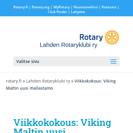
Rotary.fi
|
Rotary.org
|
MyRotary |
Nuorisovaihto
|
Rotaract
|
Club Finder
| Lahjoita
Lahden Rotaryklubi ry
Valitse sivu
rotary.fi
»
Lahden Rotaryklubi ry
» Viikkokokous: Viking
Maltin uusi mallastamo
Viikkokokous: Viking
Maltin uusi