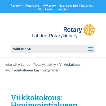
Rotary.fi
|
Rotary.org
|
MyRotary |
Nuorisovaihto
|
Rotaract
|
Club Finder
| Lahjoita
Lahden Rotaryklubi ry
Valitse sivu
rotary.fi
»
Lahden Rotaryklubi ry
» Viikkokokous:
Hyvinvointialueen käynnistyminen
Viikkokokous:
Hyvinvointialueen