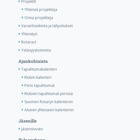
Projektit
Yhteisiä projekteja
Omia projekteja
Varainhankinta ja lahjoitukset
Yhteistyö
Rotaract
Ystävyystoiminta
Ajankohtaista
Tapahtumakalenteri
Klubin kalenteri
Piirin tapahtumat
Klubien tapahtumat piirissä
Suomen Rotaryn kalenteriin
Alueen yhteiseen kalenteriin
Jäsenille
Jäsensivusto