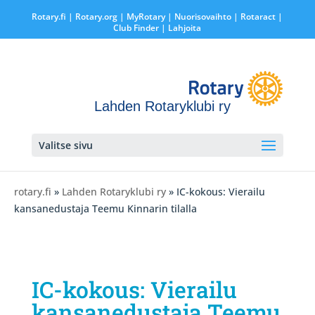
Rotary.fi
|
Rotary.org
|
MyRotary |
Nuorisovaihto
|
Rotaract
|
Club Finder
| Lahjoita
Lahden Rotaryklubi ry
Valitse sivu
rotary.fi
»
Lahden Rotaryklubi ry
» IC-kokous: Vierailu
kansanedustaja Teemu Kinnarin tilalla
IC-kokous: Vierailu
kansanedustaja Teemu