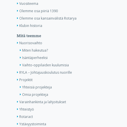
Vuositeema
Olemme osa piiriä 1390
Olemme osa kansainvälistä Rotarya
Klubin historia
Mitä teemme
Nuorisovaihto
Miten hakeutua?
Isäntäperheeksi
Vaihto-oppilaiden kuulumisia
RYLA – Johtajuuskoulutus nuorille
Projektit
Yhteisiä projekteja
Omia projekteja
Varainhankinta ja lahjoitukset
Yhteistyö
Rotaract
Ystävyystoiminta