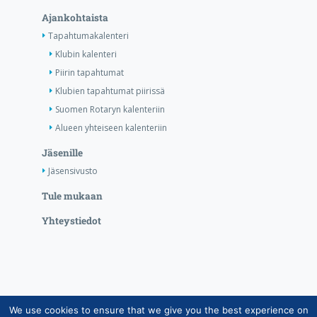
Ajankohtaista
Tapahtumakalenteri
Klubin kalenteri
Piirin tapahtumat
Klubien tapahtumat piirissä
Suomen Rotaryn kalenteriin
Alueen yhteiseen kalenteriin
Jäsenille
Jäsensivusto
Tule mukaan
Yhteystiedot
We use cookies to ensure that we give you the best experience on
Copyright © Suomen Rotarypalvelu ry 2026 |