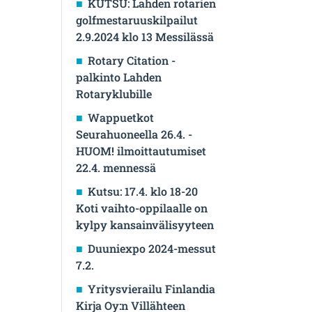
KUTSU: Lahden rotarien
golfmestaruuskilpailut
2.9.2024 klo 13 Messilässä
Rotary Citation -
palkinto Lahden
Rotaryklubille
Wappuetkot
Seurahuoneella 26.4. -
HUOM! ilmoittautumiset
22.4. mennessä
Kutsu: 17.4. klo 18-20
Koti vaihto-oppilaalle on
kylpy kansainvälisyyteen
Duuniexpo 2024-messut
7.2.
Yritysvierailu Finlandia
Kirja Oy:n Villähteen