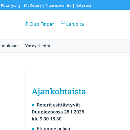
Rotary.org
MyRotary |
Nuorisovaihto
|
Rotaract
|
|
Club Finder
Lahjoita
e mukaan
Yhteystiedot
Ajankohtaista
Rotarit esittäytyvät
Duuniexpossa 28.1.2026
klo 9.30-15.30
Etsimme neljää