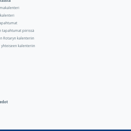
taista
makalenteri
kalenteri
 tapahtumat
n tapahtumat piirissä
 Rotaryn kalenteriin
 yhteiseen kalenteriin
edot