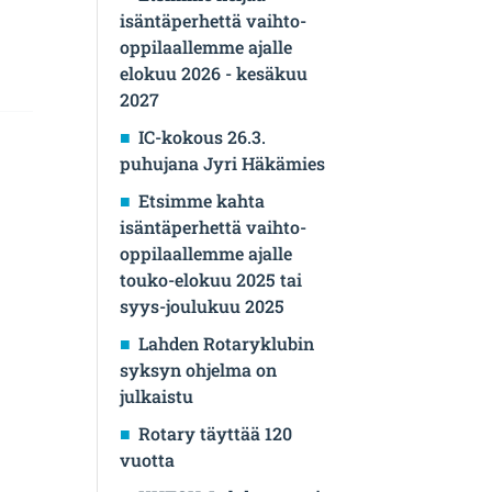
isäntäperhettä vaihto-
oppilaallemme ajalle
elokuu 2026 - kesäkuu
2027
IC-kokous 26.3.
puhujana Jyri Häkämies
Etsimme kahta
isäntäperhettä vaihto-
oppilaallemme ajalle
touko-elokuu 2025 tai
syys-joulukuu 2025
Lahden Rotaryklubin
syksyn ohjelma on
julkaistu
Rotary täyttää 120
vuotta