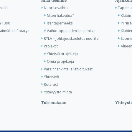
Mitä teemme
Ajankoh
nkilöt
Nuorisovaihto
Tapahtu
Miten hakeutua?
Klubin 
ä 1390
Isäntäperheeksi
Piirin
invälistä Rotarya
Vaihto-oppilaiden kuulumisia
Klubie
RYLA – Johtajuuskoulutus nuorille
Suomen
Projektit
Alueen
Yhteisiä projekteja
Omia projekteja
Varainhankinta ja lahjoitukset
Yhteistyö
Rotaract
Ystävyystoiminta
Tule mukaan
Yhteysti