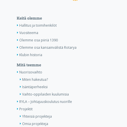
Keitä olemme
Hallitus ja toimihenkilöt
Vuositeema
Olemme osa piiriä 1390
Olemme osa kansainvälistä Rotarya
Klubin historia
Mitä teemme
Nuorisovaihto
Miten hakeutua?
Isäntäperheeksi
Vaihto-oppilaiden kuulumisia
RYLA – Johtajuuskoulutus nuorille
Projektit
Yhteisiä projekteja
Omia projekteja