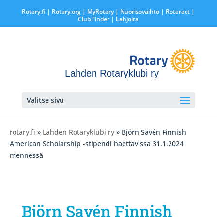
Rotary.fi
|
Rotary.org
|
MyRotary |
Nuorisovaihto
|
Rotaract
|
Club Finder
| Lahjoita
Lahden Rotaryklubi ry
Valitse sivu
rotary.fi
»
Lahden Rotaryklubi ry
» Björn Savén Finnish
American Scholarship -stipendi haettavissa 31.1.2024
mennessä
Björn Savén Finnish