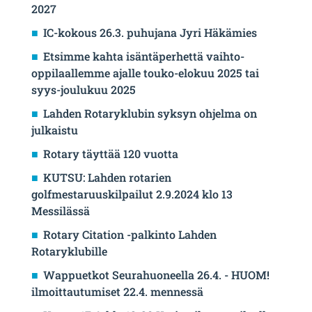
2027
IC-kokous 26.3. puhujana Jyri Häkämies
Etsimme kahta isäntäperhettä vaihto-
oppilaallemme ajalle touko-elokuu 2025 tai
syys-joulukuu 2025
Lahden Rotaryklubin syksyn ohjelma on
julkaistu
Rotary täyttää 120 vuotta
KUTSU: Lahden rotarien
golfmestaruuskilpailut 2.9.2024 klo 13
Messilässä
Rotary Citation -palkinto Lahden
Rotaryklubille
Wappuetkot Seurahuoneella 26.4. - HUOM!
ilmoittautumiset 22.4. mennessä