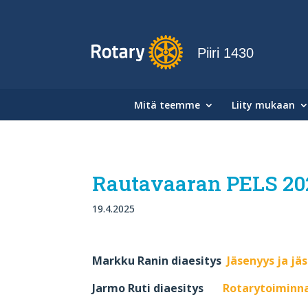
Piiri 1430
Mitä teemme
Liity mukaan
Rautavaaran PELS 202
19.4.2025
Markku Ranin diaesitys
Jäsenyys ja jä
Jarmo Ruti diaesitys
Rotarytoiminna