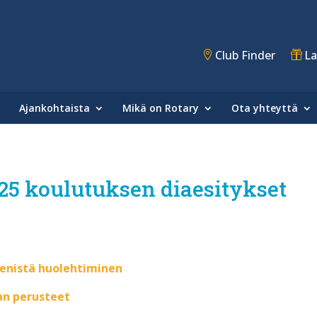
Club Finder
La
Ajankohtaista
Mikä on Rotary
Ota yhteyttä
5 koulutuksen diaesitykset
senistä huolehtiminen
n perusteet