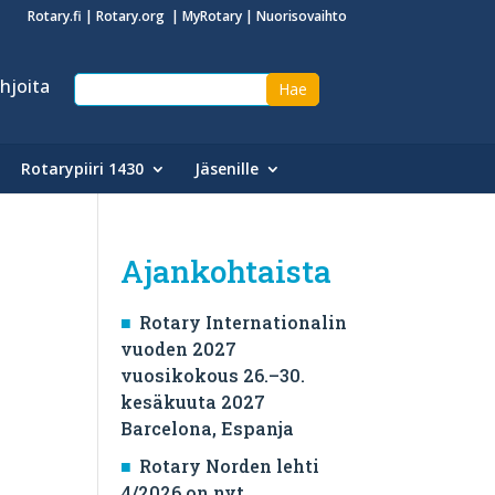
Rotary.fi
|
Rotary.org
|
MyRotary
|
Nuorisovaihto
hjoita
Rotarypiiri 1430
Jäsenille
Ajankohtaista
Rotary Internationalin
vuoden 2027
vuosikokous 26.–30.
kesäkuuta 2027
Barcelona, ​​Espanja
Rotary Norden lehti
4/2026 on nyt