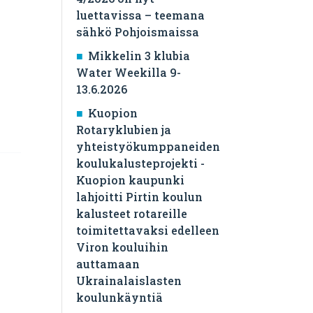
luettavissa – teemana
sähkö Pohjoismaissa
Mikkelin 3 klubia
Water Weekilla 9-
13.6.2026
Kuopion
Rotaryklubien ja
yhteistyökumppaneiden
koulukalusteprojekti -
Kuopion kaupunki
lahjoitti Pirtin koulun
kalusteet rotareille
toimitettavaksi edelleen
Viron kouluihin
auttamaan
Ukrainalaislasten
koulunkäyntiä