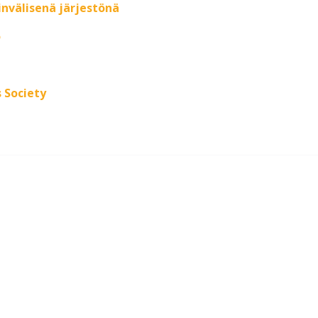
nvälisenä järjestönä
o
s Society